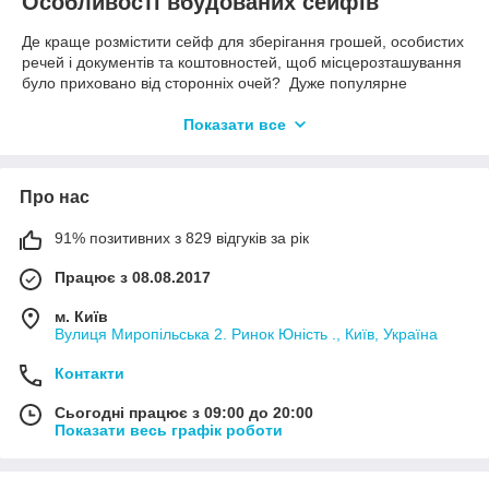
Особливості вбудованих сейфів
Де краще розмістити сейф для зберігання грошей, особистих
речей і документів та коштовностей, щоб місцерозташування
було приховано від сторонніх очей? Дуже популярне
рішення для квартир і офісів це вбудовувані сейфи.
Вбудований сейф
призначений для зберігання грошей,
Показати все
особистих речей, печаток, документів, коштовностей в офісі і
вдома. При цьому конструктивно можливо вбудовувати такі
моделі сейфів в підлогу, стіни або меблі і вони будуть
Про нас
непомітні людям що потрапили в приміщення. Свою
популярність вони отримали завдяки своїм зломостійким
91% позитивних з 829 відгуків за рік
якостям, а також компактним розмірам і можливостям
маскування. Вартість сталевого товстостінного сейфа який
Працює з 08.08.2017
має високий клас взломостойкості досить дорога, тоді як
вбудований сейф дозволить виконати ті ж функції за набагато
м. Київ
меншу ціну. Завдяки продуманій конструкції монтаж сейфа в
Вулиця Миропільська 2. Ринок Юність ., Київ, Україна
стіну істотно полегшується. Непомітний (можна зробити
схованку сховавши його під картиною), а так само
Контакти
конструкція сейфа вписується в інтер'єр приміщення не
Сьогодні працює з 09:00 до 20:00
порушуючи його як при варіанті з іншими типами сейфів.
Показати весь графік роботи
Як правильно вибрати вбудований в стіну/
підлога сейф