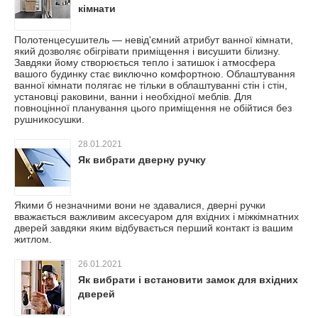
кімнати
Полотенцесушитель — невід'ємний атрибут ванної кімнати,
який дозволяє обігрівати приміщення і висушити білизну.
Завдяки йому створюється тепло і затишок і атмосфера
вашого будинку стає виключно комфортною. Облаштування
ванної кімнати полягає не тільки в облаштуванні стін і стін,
установці раковини, ванни і необхідної меблів. Для
повноцінної планування цього приміщення не обійтися без
рушникосушки.
28.01.2021
Як вибрати дверну ручку
Якими б незначними вони не здавалися, дверні ручки
вважається важливим аксесуаром для вхідних і міжкімнатних
дверей завдяки яким відбувається перший контакт із вашим
житлом.
26.01.2021
Як вибрати і встановити замок для вхідних
дверей