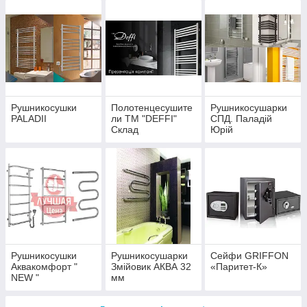
Рушникосушки
Полотенцесушите
Рушникосушарки
PALADII
ли TM "DEFFI"
СПД. Паладій
Склад
Юрій
Володимирович
Рушникосушки
Рушникосушарки
Сейфи GRIFFON
Аквакомфорт "
Змійовик АКВА 32
«Паритет-К»
NEW "
мм