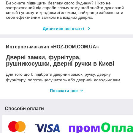
Ви хочете підвищити безпеку свого будинку? Ніхто не
застрахований від спроби злому тому щоб знайти душевний
спокій і уникнути крадіжки зі зломом, найкраще забезпечити
себе ефективним замком на вхідних дверях.
Дивитися всі статті
Интернет-магазин «HOZ-DOM.COM.UA»
Дверні замки, фурнітура,
рушникосушки, дверні ручки в Києві
Для того що б підібрати дверний замок, ручку, дверну
фурнітуру, полотенцесушитель або дверний доводчик вам
знадобиться не мало часу. У нашому інтернет-магазині HOZ-
Показати все
DOM.COM.UA ми пропонуємо великий вибір якісних і
недорогих госп товарів для дому, як кращих зарубіжних
брендів, так і від вітчизняних виробників, які виготовляють
високоякісну, сертифіковану продукцію, яка не поступається
Способи оплати
зарубіжним аналогам. Наша продукція відрізняється високою
якістю, гарантією від виробника та доступною ціною. Якщо ви
дорожите своїм часом ми пропонуємо подивитися наш
каталог, де ви знайдете всі необхідні вам госп товари які