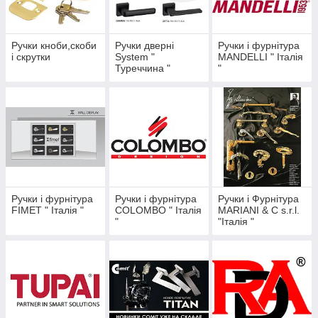
Ручки кноби,скоби
Ручки дверні
Ручки і фурнітура
і скрутки
System "
MANDELLI " Італія
Туреччина "
"
Ручки і фурнітура
Ручки і фурнітура
Ручки і Фурнітура
FIMET " Італія "
COLOMBO " Італія
MARIANI & C s.r.l.
"
"Італія "