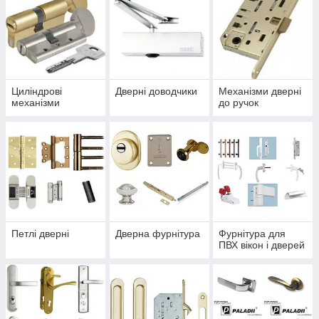
Циліндрові
Дверні доводчики
Механізми дверні
механізми
до ручок
Петлі дверні
Дверна фурнітура
Фурнітура для
ПВХ вікон і дверей