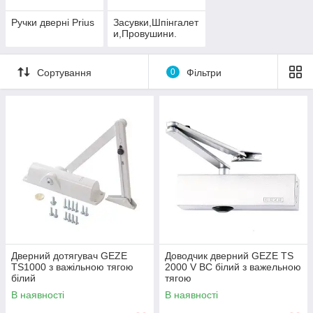
Ручки дверні Prius
Засувки,Шпінгалет
и,Провушини.
Сортування
0
Фільтри
Дверний дотягувач GEZE
Доводчик дверний GEZE TS
TS1000 з важільною тягою
2000 V BC білий з важельною
білий
тягою
В наявності
В наявності