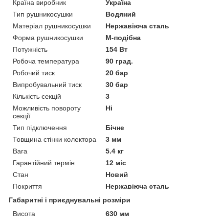
Країна виробник
Україна
Тип рушникосушки
Водяний
Матеріал рушникосушки
Нержавіюча сталь
Форма рушникосушки
M-подібна
Потужність
154 Вт
Робоча температура
90 град.
Робочий тиск
20 бар
Випробувальний тиск
30 бар
Кількість секцій
3
Можливість повороту
Ні
секції
Тип підключення
Бічне
Товщина стінки колектора
3 мм
Вага
5.4 кг
Гарантійний термін
12 міс
Стан
Новий
Покриття
Нержавіюча сталь
Габаритні і приєднувальні розміри
Висота
630 мм