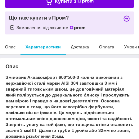
Купити з
Що таке купити з Пром?
Замовлення під захистом
Опис
Характеристики
Доставка
Оплата
Умови 
Опис
Змійовик Аквакомфорт 600*500-3 коліна виконаний з
нержавіючої сталі марки AISI 304 завтовшки 3 мм і
зварений тиговським швом, це довговічний матеріал,
який полірується до дзеркального блиску і прослужить
вам вірою і правдою на довгі десятиліття. Основна
перевага в тому, що його непотрібно фарбувати,
оскільки він не іржавіє. Ця модель відрізняється
оптимальним співвідношенням ціни, якості та надійності.
Зверніть увагу на той факт, що товщина стінки становить
значні 3 мм!!!! Діаметр труби 1 дюйм або 32мм по зовні,
довжина різьблення 25мм.