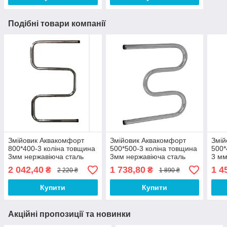
Подібні товари компанії
Змійовик Аквакомфорт
Змійовик Аквакомфорт
Змій
800*400-3 коліна товщина
500*500-3 коліна товщина
500*
3мм нержавіюча сталь
3мм нержавіюча сталь
3 мм
2 042,40
1 738,80
1 4
₴
₴
2 220 ₴
1 890 ₴
Купити
Купити
Акційні пропозиції та новинки