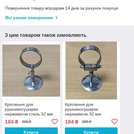
Повернення товару впродовж 14 днів за рахунок покупця
Всі умови повернення
З цим товаром також замовляють
Кріплення для
Кріплення для
рушникосушарки
рушникосушарки
нержавіюча сталь 32 мм
нержавіюче 32 мм
"регульоване"
розбірне з регулюванням
184
184
₴
₴
200 ₴
200 ₴
висоти.
Купити
Купити