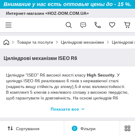
Внимание у нас есть оптовые цены до - 15 %.
Интернет-магазин «HOZ-DOM.COM.UA»
Товари та послуги
Циліндрові механізми
Циліндрові 
Циліндрові механізми ISEO R6
Циліндри "ISEO" R6 високої якості класу
High Security
. У
циліндрі ISEO R6 реалізовано 6 пінів з нержавіючої сталі
(надають вищу стійкість до злому),5-й клас взломостойкості.
В комплекті 5 ключів з нікелевого сплаву з високою твердістю,
щоб гарантувати їх довговічність. На основі циліндрів R6
можливо виготовити складні бізнес-проекти контролю доступу
Показати все
«Майстер-система»
, систему
«Один ключ»
. Виробництво:
Італія. Гарантія на виріб 36 міс.
Сортування
0
Фільтри