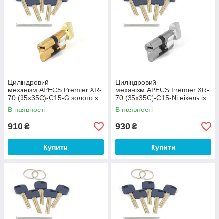
Циліндровий
Циліндровий
механізм APECS Premier XR-
механізм APECS Premier XR-
70 (35х35С)-C15-G золото з
70 (35х35С)-C15-Ni нікель із
вертушкою
вертушкою
В наявності
В наявності
910
930
₴
₴
Купити
Купити