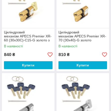
Циліндровий
Циліндровий
механізм APECS Premier XR-
механізм APECS Premier XR-
60 (30х30С)-C15-G золото з
70 (30х40)-G золото
вертушкою
В наявності
В наявності
840
810
₴
₴
Купити
Купити