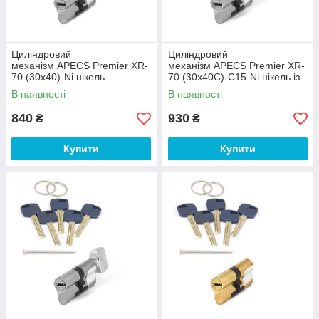
Циліндровий
Циліндровий
механізм APECS Premier XR-
механізм APECS Premier XR-
70 (30х40)-Ni нікель
70 (30х40С)-C15-Ni нікель із
вертушкою
В наявності
В наявності
840
930
₴
₴
Купити
Купити