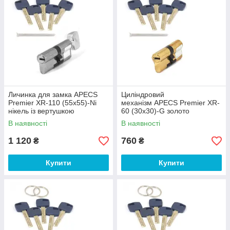
Личинка для замка APECS
Циліндровий
Premier XR-110 (55х55)-Ni
механізм APECS Premier XR-
нікель із вертушкою
60 (30х30)-G золото
В наявності
В наявності
1 120
760
₴
₴
Купити
Купити