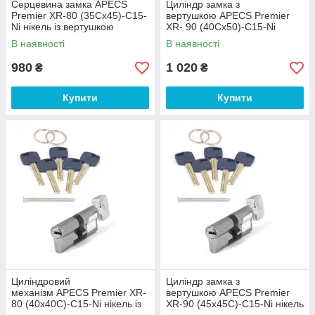
Серцевина замка APECS
Циліндр замка з
Premier XR-80 (35Сх45)-C15-
вертушкою APECS Premier
Ni нікель із вертушкою
XR- 90 (40Cх50)-C15-Ni
нікель
В наявності
В наявності
980
1 020
₴
₴
Купити
Купити
Циліндровий
Циліндр замка з
механізм APECS Premier XR-
вертушкою APECS Premier
80 (40х40С)-C15-Ni нікель із
XR-90 (45х45С)-C15-Ni нікель