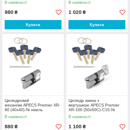
вертушкою
В наявності
В наявності
980
1 020
₴
₴
Купити
Купити
Циліндровий
Циліндр замка з
механізм APECS Premier XR-
вертушкою APECS Premier
80 (40х40)-Ni нікель
XR-100 (50х50С)-C15-Ni
нікель
В наявності
В наявності
880
1 100
₴
₴