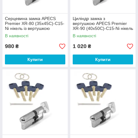
Серцевина замка APECS
Циліндр замка з
Premier XR-80 (35х45С)-C15-
вертушкою APECS Premier
Ni нікель із вертушкою
XR-90 (40х50С)-C15-Ni нікель
В наявності
В наявності
980
1 020
₴
₴
Купити
Купити