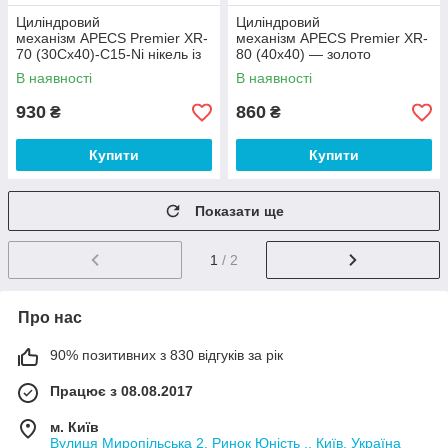
Циліндровий
Циліндровий
механізм APECS Premier XR-
механізм APECS Premier XR-
70 (30Сх40)-C15-Ni нікель із
80 (40х40) — золото
вертушкою
В наявності
В наявності
930
860
₴
₴
Купити
Купити
Показати ще
1
/ 2
Про нас
90% позитивних з 830 відгуків за рік
Працює з 08.08.2017
м. Київ
Вулиця Миропільська 2. Ринок Юність ., Київ, Україна