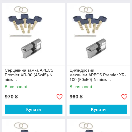
Серцевина замка APECS
Циліндровий
Premier XR-90 (45х45)-Ni
механізм APECS Premier XR-
нікель
100 (50х50)-Ni нікель
В наявності
В наявності
970
960
₴
₴
Купити
Купити