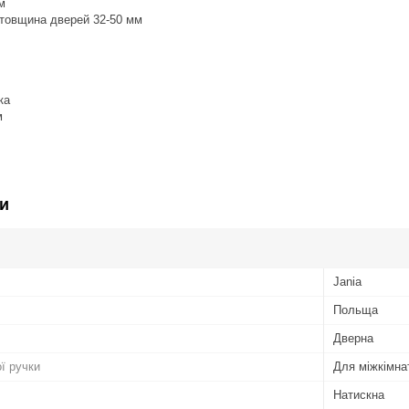
м
товщина дверей 32-50 мм
ка
м
и
Jania
Польща
Дверна
ї ручки
Для міжкімна
Натискна