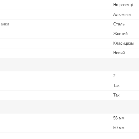
На розетці
Алюміній
ланки
Сталь
Жовтий
Класицизм
Новий
2
Так
Так
56 мм
50 мм