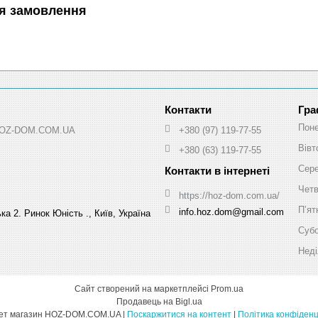
я замовлення
Гра
Поне
 HOZ-DOM.COM.UA
+380 (97) 119-77-55
Вівт
+380 (63) 119-77-55
Сер
Чет
https://hoz-dom.com.ua/
Пʼят
info.hoz.dom@gmail.com
а 2. Ринок Юність ., Київ, Україна
Суб
Неді
Сайт створений на маркетплейсі
Prom.ua
Продавець на Bigl.ua
Інтернет магазин HOZ-DOM.COM.UA |
Поскаржитися на контент
|
Політика конфіденц