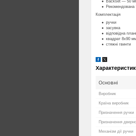
Backset — 50 м
Рекомендована 
Комплектація
ручки
засувка
відповідна план
квадрат 8x90 м
стяжні гвинти
Характеристик
Основні
Виробник
Країна виробник
Призначення ручки
Призначення дверно
Механізм дії ручки