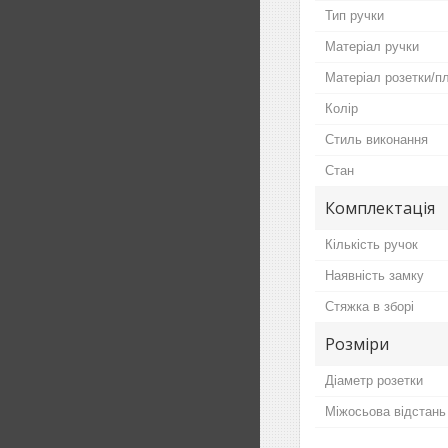
Тип ручки
Матеріал ручки
Матеріал розетки/п
Колір
Стиль виконання
Стан
Комплектація
Кількість ручок
Наявність замку
Стяжка в зборі
Розміри
Діаметр розетки
Міжосьова відстань