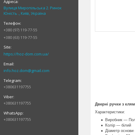
Вулиця Миропільська 2. Ринок
Юність ., Київ, Україна
+380 (97) 119-77-55
+380 (63) 119-77-55
https://hoz-dom.com.ua/
info.hoz.dom@gmail.com
+380631197755
+380631197755
Дверні ручки з клям
Характеристики:
+380631197755
Виробник — По
Колір — білий
Діаметр основи