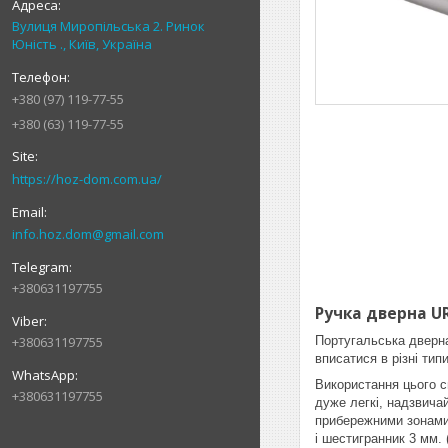
Вулиця Миропільська 2. Ринок
Юність ., Київ, Україна
+380 (97) 119-77-55
+380 (63) 119-77-55
https://hoz-dom.com.ua/
info.hoz.dom@gmail.com
+380631197755
Ручка дверна UR
Португальська дверн
+380631197755
вписатися в різні тип
Використання цього с
+380631197755
дуже легкі, надзвича
прибережними зонами.
і шестигранник 3 мм. 