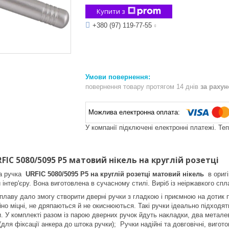
Купити з
+380 (97) 119-77-55
повернення товару протягом 14 днів
за раху
У компанії підключені електронні платежі. Те
FIC 5080/5095 P5 матовий нікель на круглій розетці
а ручка
URFIC 5080/5095 P5 на круглій розетці матовий нікель
в ориг
и інтер'єру. Вона виготовлена в сучасному стилі. Виріб із неіржавкого с
плаву дало змогу створити дверні ручки з гладкою і приємною на дотик п
йно міцні, не дряпаються й не окиснюються. Такі ручки ідеально підходя
 У комплекті разом із парою дверних ручок йдуть накладки, два металеві
(для фіксації анкера до штока ручки); Ручки надійні та довговічні, виго