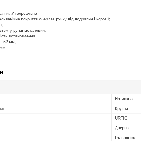
ання: Універсальна
льванічне покриття оберігає ручку від подряпин і корозії;
н;
нізм у ручці металевий;
кість встановлення
и 52 мм;
мм;
и
Натискна
ки
Кругла
URFIC
Дверна
Гальваніка