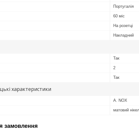
Португалія
60 міс
На розетці
Накладний
Так
2
Так
цькі характеристики
A. NOX
матовий ніке
я замовлення