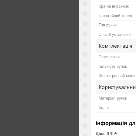
Країна виробник
Гарантійний термін
Тип ручки
Спосіб установки
Комплектація
Самонарізи
Кількість ручок
Шестигранний ключ
Користувальни
Матеріал ручки
Колір
Інформація дл
Ціна:
970 ₴