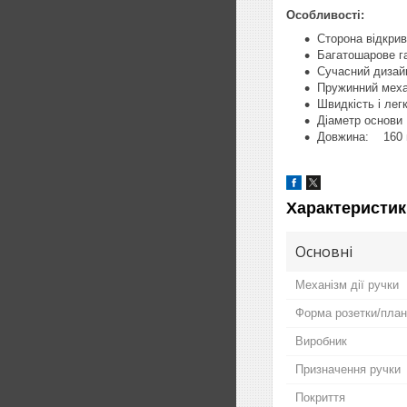
Особливості:
Сторона відкрив
Багатошарове га
Сучасний дизай
Пружинний меха
Швидкість і лег
Діаметр основ
Довжина: 160 
Характеристик
Основні
Механізм дії ручки
Форма розетки/план
Виробник
Призначення ручки
Покриття