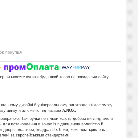
нок покупця
пер ви можете купити будь-який товар не покидаючи сайту.
інальному дизайні й універсальному виготовленні дає змогу
плаву цинку й алюмінію під назвою
A.NOX.
оверхнею. Такі ручки не тільки мають добрий вигляд, але й
ть для встановлення в зонах із підвищеною вологістю й
 дверні адаптери, квадрат 8 х 8 мм, комплект кріплень
товлені за європейськими стандартами.