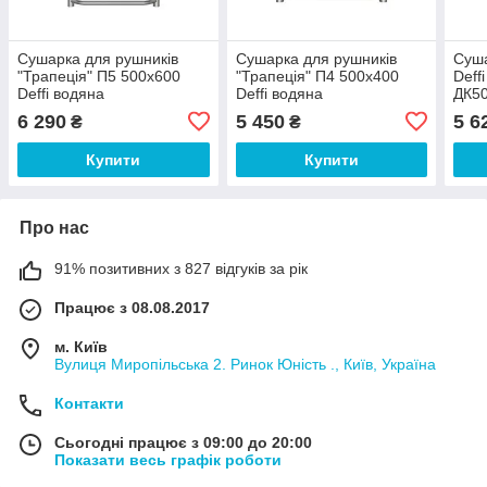
Сушарка для рушників
Сушарка для рушників
Суша
"Трапеція" П5 500х600
"Трапеція" П4 500х400
Deff
Deffi водяна
Deffi водяна
ДК50
6 290
5 450
5 6
₴
₴
Купити
Купити
Про нас
91% позитивних з 827 відгуків за рік
Працює з 08.08.2017
м. Київ
Вулиця Миропільська 2. Ринок Юність ., Київ, Україна
Контакти
Сьогодні працює з 09:00 до 20:00
Показати весь графік роботи