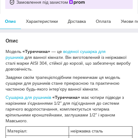
Замовлення під захистом
Опис
Характеристики
Доставка
Оплата
Умови п
Опис
Модель
«Туреччина»
— це
водяної
сушарка для
рушників
для ванної кімнати. Він виготовлений із неіржавкої
сталі марки AISI 304, стійкої до корозії, що забезпечує виробу
довговічність.
Завдяки своїм трапецієподібним перемичкам ця модель
сушарки для рушників стане прекрасною та практичною
частиною будь-якого інтер'єру ванної кімнати.
Сушарка для рушників
«Туреччина»
має чотири підводи з
нарізними з'єднаннями 1/2" для під'єднання до системи
гарячого водопостачання, комплектується чотирма
кріпильними кронштейнами, заглушками 1/2" і краном
Мавського.
Матеріал:
неіржавка сталь