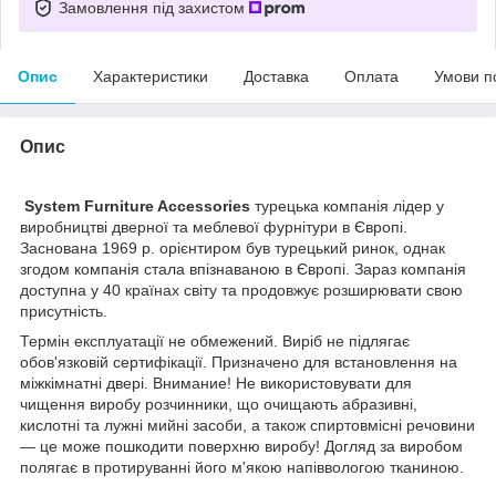
Замовлення під захистом
Опис
Характеристики
Доставка
Оплата
Умови п
Опис
System Furniture Accessories
турецька компанія лідер у
виробництві дверної та меблевої фурнітури в Європі.
Заснована 1969 р. орієнтиром був турецький ринок, однак
згодом компанія стала впізнаваною в Європі. Зараз компанія
доступна у 40 країнах світу та продовжує розширювати свою
присутність.
Термін експлуатації не обмежений. Виріб не підлягає
обов'язковій сертифікації. Призначено для встановлення на
міжкімнатні двері. Внимание! Не використовувати для
чищення виробу розчинники, що очищають абразивні,
кислотні та лужні мийні засоби, а також спиртовмісні речовини
— це може пошкодити поверхню виробу! Догляд за виробом
полягає в протируванні його м'якою напіввологою тканиною.