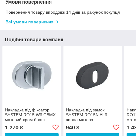
Умови повернення
Повернення товару впродовж 14 днів за рахунок покупця
Всі умови повернення
Подібні товари компанії
Накладка під фіксатор
Накладка під замок
Накл
SYSTEM RO15 W6 CBMX
SYSTEM RO15N AL6
RO1
матовий хром браш
чорна матова
мат
1 270
940
1 4
₴
₴