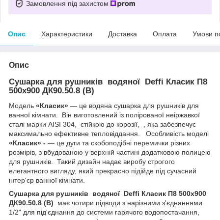
Замовлення під захистом
Опис
Характеристики
Доставка
Оплата
Умови п
Опис
Сушарка для рушників водяної Deffi Класик П8
500x900 ДК90.50.8 (В)
Модель
«Класик»
— це водяна сушарка для рушників для
ванної кімнати. Він виготовлений із полірованої неіржавкої
сталі марки AISI 304, стійкою до корозії, , яка забезпечує
максимально ефективне тепловіддання. Особливість моделі
«Класик»
-
— це дуги та скобоподібні перемички різних
розмірів, з вбудованою у верхній частині додатковою полицею
для рушників. Такий дизайн надає виробу строгого
елегантного вигляду, який прекрасно підійде під сучасний
інтер'єр ванної кімнати.
Сушарка для рушників водяної Deffi Класик П8 500x900
ДК90.50.8 (В)
має чотири підводи з нарізними з'єднаннями
1/2" для під'єднання до системи гарячого водопостачання,