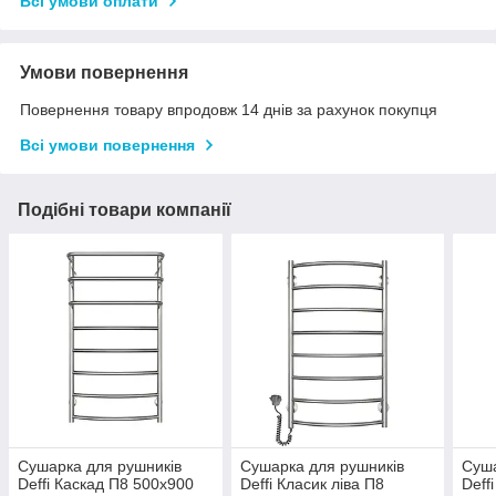
Всі умови оплати
Умови повернення
Повернення товару впродовж 14 днів за рахунок покупця
Всі умови повернення
Подібні товари компанії
Сушарка для рушників
Сушарка для рушників
Суша
Deffi Каскад П8 500x900
Deffi Класик ліва П8
Deff