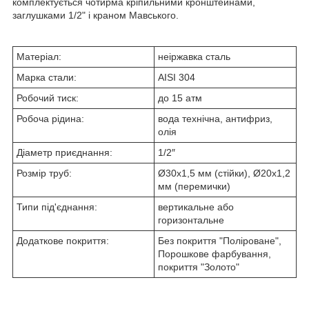
комплектується чотирма кріпильними кронштейнами,
заглушками 1/2" і краном Мавського.
Матеріал:
неіржавка сталь
Марка стали:
AISI 304
Робочий тиск:
до 15 атм
Робоча рідина:
вода технічна, антифриз,
олія
Діаметр приєднання:
1/2″
Розмір труб:
Ø30х1,5 мм (стійки), Ø20х1,2
мм (перемички)
Типи під'єднання:
вертикальне або
горизонтальне
Додаткове покриття:
Без покриття "Поліроване",
Порошкове фарбування,
покриття "Золото"