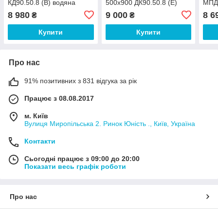
КД90.50.8 (В) водяна
500x900 ДК90.50.8 (Е)
МПД8
електро з рег.
8 980
9 000
8 6
₴
₴
Купити
Купити
Про нас
91% позитивних з 831 відгука за рік
Працює з 08.08.2017
м. Київ
Вулиця Миропільська 2. Ринок Юність ., Київ, Україна
Контакти
Сьогодні працює з 09:00 до 20:00
Показати весь графік роботи
Про нас