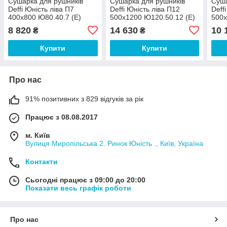
Сушарка для рушників
Сушарка для рушників
Суша
Deffi Юність ліва П7
Deffi Юність ліва П12
Deff
400x800 Ю80.40.7 (Е)
500x1200 Ю120.50.12 (Е)
500x
електро з рег.
електро з рег.
елек
8 820
14 630
10 
₴
₴
Купити
Купити
Про нас
91% позитивних з 829 відгуків за рік
Працює з 08.08.2017
м. Київ
Вулиця Миропільська 2. Ринок Юність ., Київ, Україна
Контакти
Сьогодні працює з 09:00 до 20:00
Показати весь графік роботи
Про нас