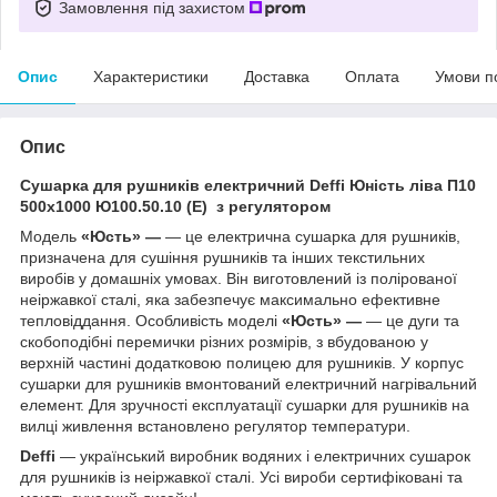
Замовлення під захистом
Опис
Характеристики
Доставка
Оплата
Умови п
Опис
Сушарка для рушників електричний Deffi Юність ліва П10
500x1000 Ю100.50.10 (Е) з регулятором
Модель
«Юсть» —
— це електрична сушарка для рушників,
призначена для сушіння рушників та інших текстильних
виробів у домашніх умовах. Він виготовлений із полірованої
неіржавкої сталі, яка забезпечує максимально ефективне
тепловіддання. Особливість моделі
«Юсть» —
— це дуги та
скобоподібні перемички різних розмірів, з вбудованою у
верхній частині додатковою полицею для рушників. У корпус
сушарки для рушників вмонтований електричний нагрівальний
елемент. Для зручності експлуатації сушарки для рушників на
вилці живлення встановлено регулятор температури.
Deffi
— український виробник водяних і електричних сушарок
для рушників із неіржавкої сталі. Усі вироби сертифіковані та