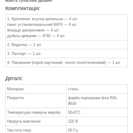
мають сучасний дизайн!
Комплектація:
1. Кріплення: втулка кріпильна — 4 шт.
гвинт установлювальний М4*4 — 4 шт.
блюдце декоративне — 4 шт.
дубель-цвяшник — 6*40 — 4 шт.
2. Виделка — 1 шт.
3. Паспорт — 1 шт.
4. Паковання (короб картонний, чохол поліетиленовий) — 1 шт.
Деталі:
Матеріал:
сталь
Покриття:
фарба порошкова біла RAL
9016
Температура поверхні виробу
50±5°C
Напруга живлення:
220 В
Частота тока:
50 Гц