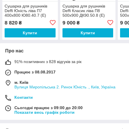
Сушарка для рушників
Сушарка для рушників
Суша
Deffi Юність ліва П7
Deffi Класик ліва П8
Deff
400x800 Ю80.40.7 (Е)
500x900 ДК90.50.8 (Е)
500x
електро з рег.
електро з рег.
елек
8 820
9 000
9 0
₴
₴
Купити
Купити
Про нас
91% позитивних з 828 відгуків за рік
Працює з 08.08.2017
м. Київ
Вулиця Миропільська 2. Ринок Юність ., Київ, Україна
Контакти
Сьогодні працює з 09:00 до 20:00
Показати весь графік роботи