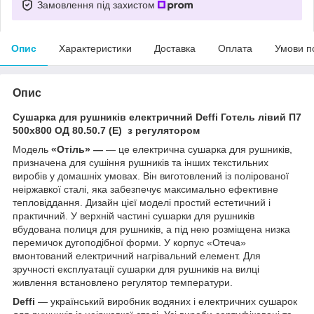
Замовлення під захистом
Опис
Характеристики
Доставка
Оплата
Умови п
Опис
Сушарка для рушників електричний Deffi Готель лівий П7
500x800 ОД 80.50.7 (Е) з регулятором
Модель
«Отіль» —
— це електрична сушарка для рушників,
призначена для сушіння рушників та інших текстильних
виробів у домашніх умовах. Він виготовлений із полірованої
неіржавкої сталі, яка забезпечує максимально ефективне
тепловіддання. Дизайн цієї моделі простий естетичний і
практичний. У верхній частині сушарки для рушників
вбудована полиця для рушників, а під нею розміщена низка
перемичок дугоподібної форми. У корпус «Отеча»
вмонтований електричний нагрівальний елемент. Для
зручності експлуатації сушарки для рушників на вилці
живлення встановлено регулятор температури.
Deffi
— український виробник водяних і електричних сушарок