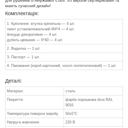
для рушників із неіржавкої сталі. Усі вироби сертифіковані та
мають сучасний дизайн!
Комплектація:
1. Кріплення: втулка кріпильна — 4 шт.
гвинт установлювальний М4*4 — 4 шт.
блюдце декоративне — 4 шт.
дубель-цвяшник — 6*40 — 4 шт.
2. Виделка — 1 шт.
3. Паспорт — 1 шт.
4. Паковання (короб картонний, чохол поліетиленовий) — 1 шт.
Деталі:
Матеріал:
сталь
Покриття:
фарба порошкова біла RAL
9016
Температура поверхні виробу
50±5°C
Напруга живлення:
220 В