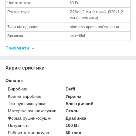
Частота тока:
50 Гц
Розмір труб:
Ø28х1,2 мм (стійки), Ø20х1,2
мм (перемички)
Типи під'єднання:
ліве або праве під'єднання
Вимикач
на стійці
Приховати
Характеристики
Основні
Виробник
Deffi
Країна виробник
Україна
Тип рушникосушки
Електричний
Матеріал рушникосушки
Сталь
Форма рушникосушки
Драбинка
Потужність
100 Вт
Робоча температура
60 град.