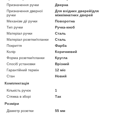
Призначення ручки
Дверна
Призначення дверної
Для вхідних дверей/для
ручки
міжкімнатних дверей
Механізм дії ручки
Поворотна
Тип ручки
Ручка-кноб
Матеріал ручки
Сталь
Матеріал розетки/планки
Сталь
Покриття
Фарба
Колір
Коричневий
Форма розетки/планки
Кругла
Спосіб установки
Врізний
Гарантійний термін
12 міс
Стан
Новий
Комплектація
Кількість ручок
1
Стяжка в зборі
Так
Розміри
Діаметр розетки
55 мм