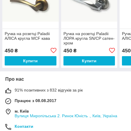
Ручка на розетці Paladii
Ручка на розетці Paladii
Ручк
АЛІСА кругла MCF кава
ЛОРА кругла SN/CP сатен-
АЛІС
хром
450
450
450
₴
₴
Купити
Купити
Про нас
91% позитивних з 832 відгуків за рік
Працює з 08.08.2017
м. Київ
Вулиця Миропільська 2. Ринок Юність ., Київ, Україна
Контакти