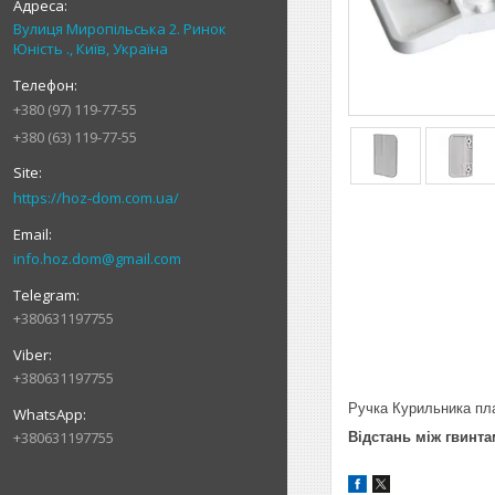
Вулиця Миропільська 2. Ринок
Юність ., Київ, Україна
+380 (97) 119-77-55
+380 (63) 119-77-55
https://hoz-dom.com.ua/
info.hoz.dom@gmail.com
+380631197755
+380631197755
Ручка Курильника пла
+380631197755
Відстань між гвинта