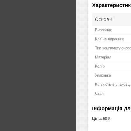
Характеристик
Основні
Виробник
Країна виробник
Тип комплектуючог
Матеріал
Колір
Упаковка
Кількість в упаковці
Стан
Інформація дл
Ціна:
60 ₴