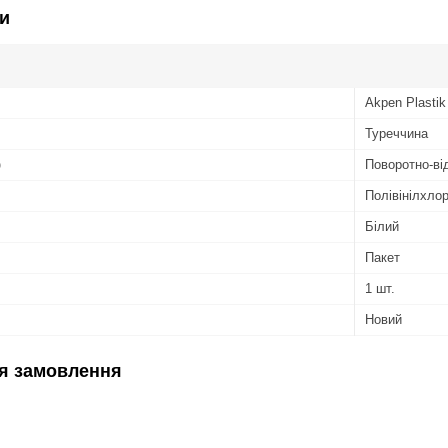
и
Akpen Plastik
Туреччина
о
Поворотно-ві
Полівінілхло
Білий
Пакет
1 шт.
Новий
я замовлення