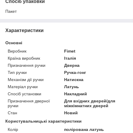
Спосіб упаковки
Пакет
Характеристики
Основні
Виробник
Fimet
Країна виробник
Італія
Призначення ручки
Дверна
Тип ручки
Ручка-гонг
Механізм дії ручки
Натискна
Матеріал ручки
Латунь
Спосіб установки
Накладний
Призначення дверної
Для вхідних дверей/для
ручки
міжкімнатних дверей
Стан
Новий
Користувальницькі характеристики
Колір
полірована латунь