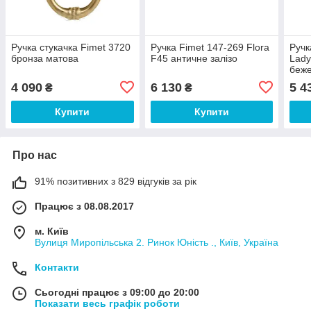
Ручка стукачка Fimet 3720
Ручка Fimet 147-269 Flora
Ручк
бронза матова
F45 античне залізо
Lady
беж
4 090
6 130
5 4
₴
₴
Купити
Купити
Про нас
91% позитивних з 829 відгуків за рік
Працює з 08.08.2017
м. Київ
Вулиця Миропільська 2. Ринок Юність ., Київ, Україна
Контакти
Сьогодні працює з 09:00 до 20:00
Показати весь графік роботи