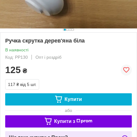
Ручка скрутка дерев'яна біла
В наявності
Код: РР130
Опт і роздріб
125
₴
117 ₴
від 5 шт.
Купити
або
Купити з