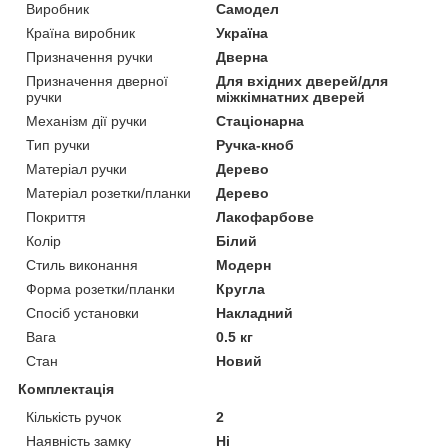
Виробник
Самодел
Країна виробник
Україна
Призначення ручки
Дверна
Призначення дверної
Для вхідних дверей/для
ручки
міжкімнатних дверей
Механізм дії ручки
Стаціонарна
Тип ручки
Ручка-кноб
Матеріал ручки
Дерево
Матеріал розетки/планки
Дерево
Покриття
Лакофарбове
Колір
Білий
Стиль виконання
Модерн
Форма розетки/планки
Кругла
Спосіб установки
Накладний
Вага
0.5 кг
Стан
Новий
Комплектація
Кількість ручок
2
Наявність замку
Ні