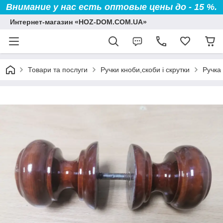
Внимание у нас есть оптовые цены до - 15 %.
Интернет-магазин «HOZ-DOM.COM.UA»
Товари та послуги
Ручки кноби,скоби і скрутки
Ручка