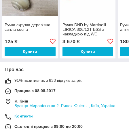
Ручка скрутка дерев'яна
Ручка DND by Martinelli
Ручк
світла сосна
LIRICA 806/12T-BSS з
анти
накладкою під WC
темн.бронза
125
3 670
180
₴
₴
Купити
Купити
Про нас
91% позитивних з 833 відгуків за рік
Працює з 08.08.2017
м. Київ
Вулиця Миропільська 2. Ринок Юність ., Київ, Україна
Контакти
Сьогодні працює з 09:00 до 20:00