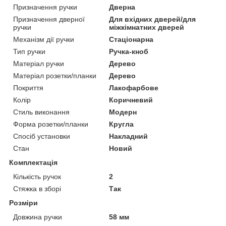
Призначення ручки
Дверна
Призначення дверної
Для вхідних дверей/для
ручки
міжкімнатних дверей
Механізм дії ручки
Стаціонарна
Тип ручки
Ручка-кноб
Матеріал ручки
Дерево
Матеріал розетки/планки
Дерево
Покриття
Лакофарбове
Колір
Коричневий
Стиль виконання
Модерн
Форма розетки/планки
Кругла
Спосіб установки
Накладний
Стан
Новий
Комплектація
Кількість ручок
2
Стяжка в зборі
Так
Розміри
Довжина ручки
58 мм