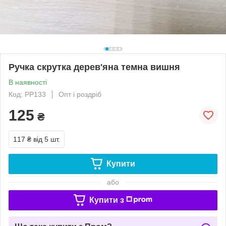
Ручка скрутка дерев'яна темна вишня
В наявності
Код: РР133
Опт і роздріб
125
₴
117 ₴
від 5 шт.
Купити
або
Купити з