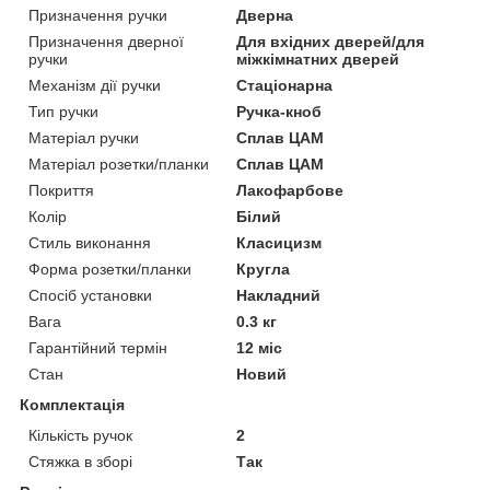
Призначення ручки
Дверна
Призначення дверної
Для вхідних дверей/для
ручки
міжкімнатних дверей
Механізм дії ручки
Стаціонарна
Тип ручки
Ручка-кноб
Матеріал ручки
Сплав ЦАМ
Матеріал розетки/планки
Сплав ЦАМ
Покриття
Лакофарбове
Колір
Білий
Стиль виконання
Класицизм
Форма розетки/планки
Кругла
Спосіб установки
Накладний
Вага
0.3 кг
Гарантійний термін
12 міс
Стан
Новий
Комплектація
Кількість ручок
2
Стяжка в зборі
Так