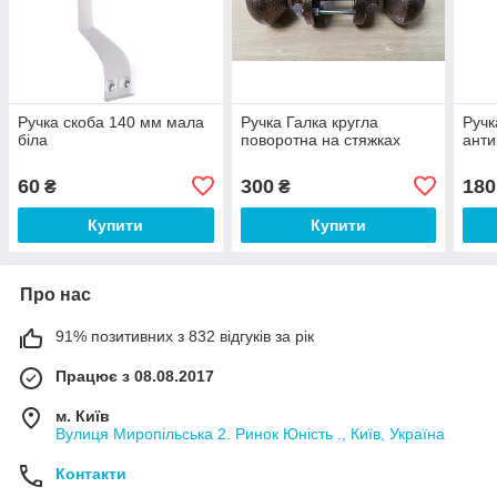
Ручка скоба 140 мм мала
Ручка Галка кругла
Ручк
біла
поворотна на стяжках
анти
60
300
180
₴
₴
Купити
Купити
Про нас
91% позитивних з 832 відгуків за рік
Працює з 08.08.2017
м. Київ
Вулиця Миропільська 2. Ринок Юність ., Київ, Україна
Контакти