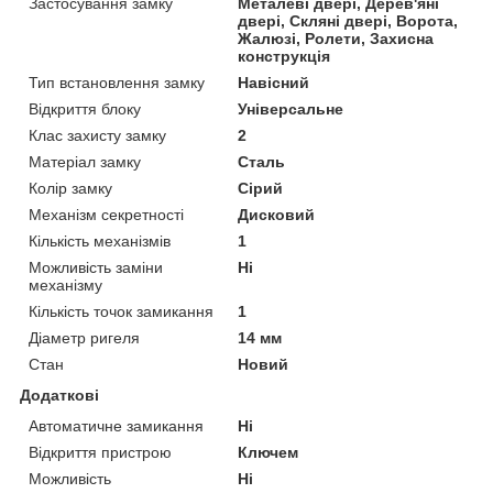
Застосування замку
Металеві двері, Дерев'яні
двері, Скляні двері, Ворота,
Жалюзі, Ролети, Захисна
конструкція
Тип встановлення замку
Навісний
Відкриття блоку
Універсальне
Клас захисту замку
2
Матеріал замку
Сталь
Колір замку
Сірий
Механізм секретності
Дисковий
Кількість механізмів
1
Можливість заміни
Ні
механізму
Кількість точок замикання
1
Діаметр ригеля
14 мм
Стан
Новий
Додаткові
Автоматичне замикання
Ні
Відкриття пристрою
Ключем
Можливість
Ні