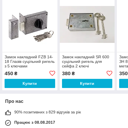
Замок накладний FZB 14-
Замок накладний SR 600
Замо
18 Глазів суцільний ригель
суцільний ригель для
ЗН 8
з 5 ключами
сейфа 2 ключі
мет
450
380
350
₴
₴
Купити
Купити
Про нас
90% позитивних з 829 відгуків за рік
Працює з 08.08.2017