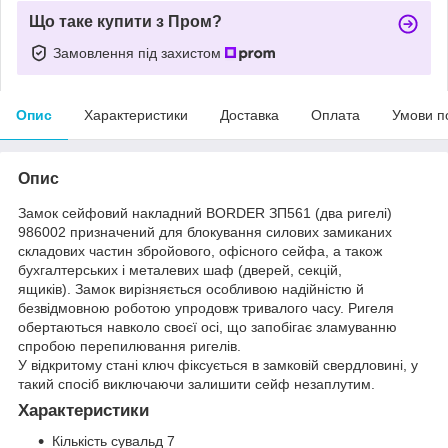
Що таке купити з Пром?
Замовлення під захистом
Опис
Характеристики
Доставка
Оплата
Умови п
Опис
Замок сейфовий накладний BORDER ЗП561 (два ригелі)
986002 призначений для блокування силових замиканих
складових частин збройового, офісного сейфа, а також
бухгалтерських і металевих шаф (дверей, секцій,
ящиків). Замок вирізняється особливою надійністю й
безвідмовною роботою упродовж тривалого часу. Ригеля
обертаються навколо своєї осі, що запобігає зламуванню
спробою перепилювання ригелів.
У відкритому стані ключ фіксується в замковій свердловині, у
такий спосіб виключаючи залишити сейф незаплутим.
Характеристики
Кількість сувальд 7