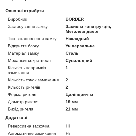
Основні атрибути
Виробник
BORDER
Застосування замку
Захисна конструкція,
Металеві двері
Тип встановлення замку
Накладний
Відкриття блоку
Універсальне
Матеріал замку
Сталь
Механізм секретності
Сувальдний
Кількість напрямків
1
замикання
Кількість точок замикання
2
Кількість ригелів
2
Форма ригеля
Циліндрична
Діаметр ригеля
19 мм
Вихід ригеля
21 мм
Додаткові
Реверсивна заскочка
Ні
Автоматичне замикання
Ні