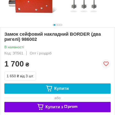
Замок сейфовий накладний BORDER (два
ригелі) 986002
В наявності
Код: ЗП561
Опт і роздріб
1 700
₴
1 650 ₴
від 3 шт.
Купити
або
Купити з