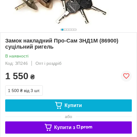
Замок накладний Про-Сам ЗНД1М (86900)
суцільний ригель
В наявності
Код: ЗП246
Опт і роздріб
1 550
₴
1 500 ₴
від 3 шт.
Купити
або
Купити з