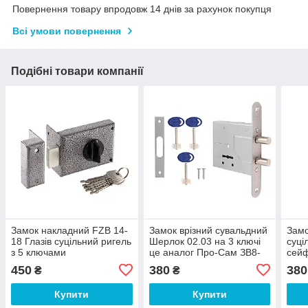
Повернення товару впродовж 14 днів за рахунок покупця
Всі умови повернення
Подібні товари компанії
Замок накладний FZB 14-
Замок врізний сувальдний
Замо
18 Глазів суцільний ригель
Шерлок 02.03 на 3 ключі
суці
з 5 ключами
це аналог Про-Сам ЗВ8-
сейф
4/13 С-М
450
380
380
₴
₴
Купити
Купити