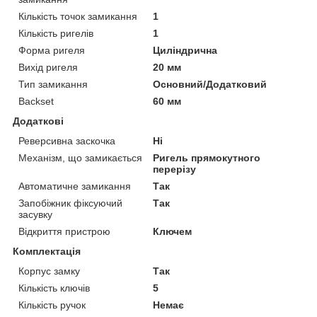
Кількість точок замикання
1
Кількість ригелів
1
Форма ригеля
Циліндрична
Вихід ригеля
20 мм
Тип замикання
Основний/Додатковий
Backset
60 мм
Додаткові
Реверсивна заскочка
Ні
Механізм, що замикається
Ригель прямокутного
перерізу
Автоматичне замикання
Так
Запобіжник фіксуючий
Так
засувку
Відкриття пристрою
Ключем
Комплектація
Корпус замку
Так
Кількість ключів
5
Кількість ручок
Немає