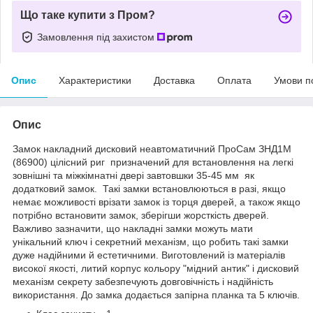
Що таке купити з Пром?
Замовлення під захистом
Опис
Характеристики
Доставка
Оплата
Умови п
Опис
Замок накладний дисковий неавтоматичний ПроСам ЗНД1М
(86900) цілісний риг призначений для встановлення на легкі
зовнішні та міжкімнатні двері завтовшки 35-45 мм як
додатковий замок. Такі замки встановлюються в разі, якщо
немає можливості врізати замок із торця дверей, а також якщо
потрібно встановити замок, зберігши жорсткість дверей.
Важливо зазначити, що накладні замки можуть мати
унікальний ключ і секретний механізм, що робить такі замки
дуже надійними й естетичними. Виготовлений із матеріалів
високої якості, литий корпус кольору "мідний антик" і дисковий
механізм секрету забезпечують довговічність і надійність
використання. До замка додається запірна планка та 5 ключів.