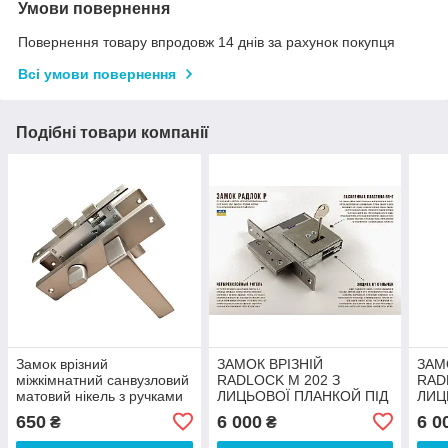
Умови повернення
Повернення товару впродовж 14 днів за рахунок покупця
Всі умови повернення
Подібні товари компанії
Замок врізний
ЗАМОК ВРІЗНІЙ
ЗАМ
міжкімнатний санвузловий
RADLOCK М 202 З
RAD
матовий нікель з ручками
ЛИЦЬОВОЇ ПЛАНКОЙ ПІД
ЛИЦ
під фіксацію WC
ГАРДІАН 10.01
ПІД 
650
6 000
6 0
₴
₴