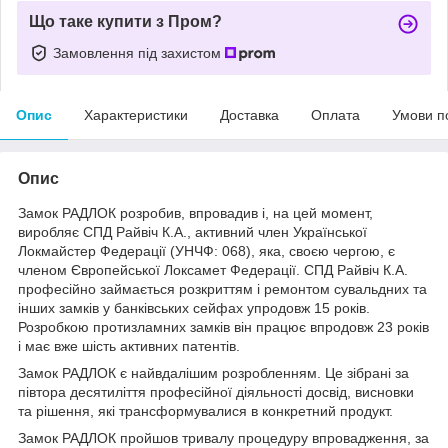
Що таке купити з Пром?
Замовлення під захистом
Опис
Характеристики
Доставка
Оплата
Умови п
Опис
Замок PAДЛОК розробив, впровадив і, на цей момент,
виробляє СПД Райвіч К.А., активний член Української
Локмайстер Федерації (УНЧФ: 068), яка, своєю чергою, є
членом Європейської Локсамет Федерації. СПД Райвіч К.А.
професійно займається розкриттям і ремонтом сувальдних та
інших замків у банківських сейфах упродовж 15 років.
Розробкою протизламних замків він працює впродовж 23 років
і має вже шість активних патентів.
Замок PAДЛОК є найвдалішим розробленням. Це зібрані за
півтора десятиліття професійної діяльності досвід, висновки
та рішення, які трансформувалися в конкретний продукт.
Замок PAДЛОК пройшов тривалу процедуру впровадження, за