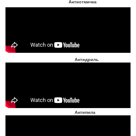
Антиотмичка
Антидриль
Антипила