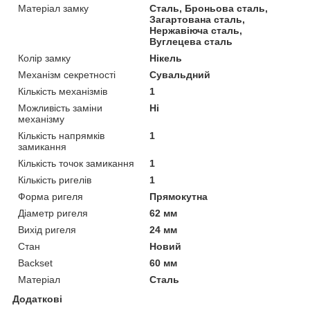
Матеріал замку
Сталь, Броньова сталь,
Загартована сталь,
Нержавіюча сталь,
Вуглецева сталь
Колір замку
Нікель
Механізм секретності
Сувальдний
Кількість механізмів
1
Можливість заміни
Ні
механізму
Кількість напрямків
1
замикання
Кількість точок замикання
1
Кількість ригелів
1
Форма ригеля
Прямокутна
Діаметр ригеля
62 мм
Вихід ригеля
24 мм
Стан
Новий
Backset
60 мм
Матеріал
Сталь
Додаткові