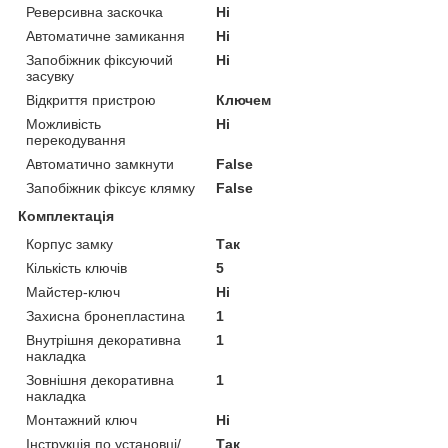
Реверсивна заскочка
Ні
Автоматичне замикання
Ні
Запобіжник фіксуючий
Ні
засувку
Відкриття пристрою
Ключем
Можливість
Ні
перекодування
Автоматично замкнути
False
Запобіжник фіксує клямку
False
Комплектація
Корпус замку
Так
Кількість ключів
5
Майстер-ключ
Ні
Захисна бронепластина
1
Внутрішня декоративна
1
накладка
Зовнішня декоративна
1
накладка
Монтажний ключ
Ні
Інструкція по установці/
Так