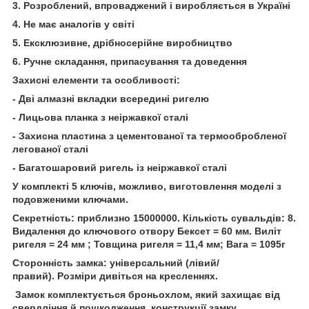
3. Розроблений, впроваджений і виробляється в Україні
4. Не має аналогів у світі
5. Ексклюзивне, дрібносерійне виробництво
6. Ручне складання, припасування та доведення
Захисні елементи та особливості:
- Дві алмазні вкладки всередині ригелю
- Лицьова планка з неіржавкої сталі
- Захисна пластина з цементованої та термообробленої
легованої сталі
- Багатошаровий ригель із неіржавкої сталі
У комплекті 5 ключів, можливо, виготовлення моделі з
подовженими ключами.
Секретність: приблизно 15000000. Кількість сувальдів: 8.
Видалення до ключового отвору Бексет = 60 мм. Виліт
ригеля = 24 мм ; Товщина ригеля = 11,4 мм; Вага = 1095г
Сторонність замка: універсальний (лівий/
правий). Розміри дивіться на кресленнях.
Замок комплектується броньохлом, який захищає від
свердління й пошкодження конструкції замку.