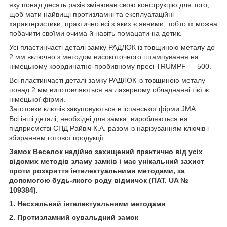
яку понад десять разів змінював свою конструкцію для того,
щоб мати найвищі протизламні та експлуатаційні
характеристики, практично всі з яких є явними, тобто їх можна
побачити своїми очима й навіть помацати на дотик.
Усі пластинчасті деталі замку РАДЛОК із товщиною металу до
2 мм включно з методом високоточного штампування на
німецькому координатно-пробивному пресі TRUMPF — 500.
Всі пластинчасті деталі замку РАДЛОК із товщиною металу
понад 2 мм виготовляються на лазерному обладнанні тієї ж
німецької фірми.
Заготовки ключів закуповуються в іспанської фірми JMA.
Всі інші деталі, необхідні для замка, виробляються на
підприємстві СПД Райвіч К.А. разом із нарізуванням ключів і
збиранням готової продукції
Замок Веселок надійно захищений практично від усіх
відомих методів зламу замків і має унікальний захист
проти розкриття інтелектуальними методами, за
допомогою будь-якого роду відмичок (ПАТ. UA №
109384).
1. Несхильний інтелектуальними методами
2. Протизламний сувальдний замок