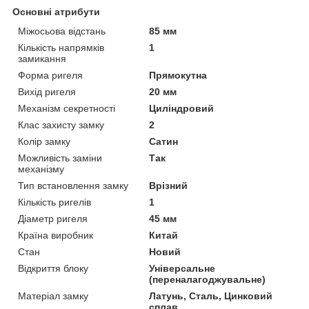
Основні атрибути
Міжосьова відстань
85 мм
Кількість напрямків
1
замикання
Форма ригеля
Прямокутна
Вихід ригеля
20 мм
Механізм секретності
Циліндровий
Клас захисту замку
2
Колір замку
Сатин
Можливість заміни
Так
механізму
Тип встановлення замку
Врізний
Кількість ригелів
1
Діаметр ригеля
45 мм
Країна виробник
Китай
Стан
Новий
Відкриття блоку
Універсальне
(переналагоджувальне)
Матеріал замку
Латунь, Сталь, Цинковий
сплав