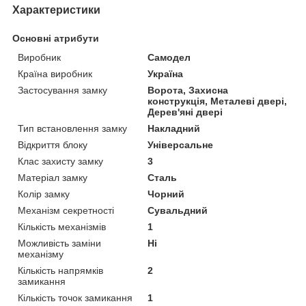
Характеристики
Основні атрибути
Виробник
Самодел
Країна виробник
Україна
Застосування замку
Ворота, Захисна
конструкція, Металеві двері,
Дерев'яні двері
Тип встановлення замку
Накладний
Відкриття блоку
Універсальне
Клас захисту замку
3
Матеріал замку
Сталь
Колір замку
Чорний
Механізм секретності
Сувальдний
Кількість механізмів
1
Можливість заміни
Ні
механізму
Кількість напрямків
2
замикання
Кількість точок замикання
1