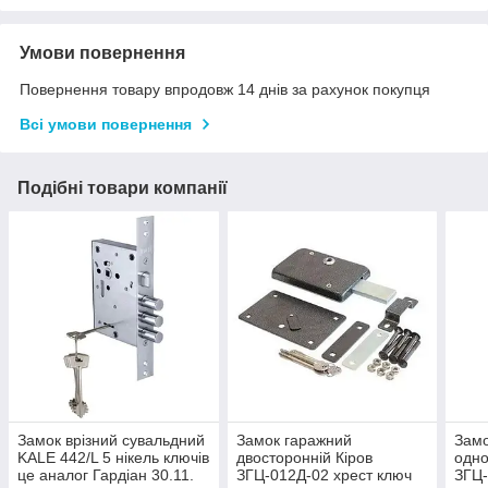
Умови повернення
Повернення товару впродовж 14 днів за рахунок покупця
Всі умови повернення
Подібні товари компанії
Замок врізний сувальдний
Замок гаражний
Замо
KALE 442/L 5 нікель ключів
двосторонній Кіров
одно
це аналог Гардіан 30.11.
ЗГЦ-012Д-02 хрест ключ
ЗГЦ-