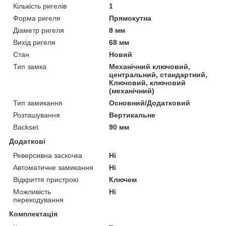
Кількість ригелів
1
Форма ригеля
Прямокутна
Діаметр ригеля
8 мм
Вихід ригеля
68 мм
Стан
Новий
Тип замка
Механічний ключовий,
центральний, стандартний,
Ключовий, ключовий
(механічний)
Тип замикання
Основний/Додатковий
Розташування
Вертикальне
Backset
90 мм
Додаткові
Реверсивна заскочка
Ні
Автоматичне замикання
Ні
Відкриття пристрою
Ключем
Можливість
Ні
перекодування
Комплектація