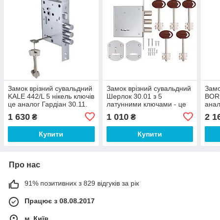
Замок врізний сувальдний
Замок врізний сувальдний
Замо
KALE 442/L 5 нікель ключів
Шерлок 30.01 з 5
BOR
це аналог Гардіан 30.11.
латунними ключами - це
анал
точний аналог Гардіан
1 630
1 010
2 1
₴
₴
30.01.
Купити
Купити
Про нас
91% позитивних з 829 відгуків за рік
Працює з 08.08.2017
м. Київ