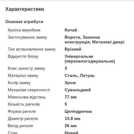
Характеристики
Основні атрибути
Країна виробник
Китай
Застосування замку
Ворота, Захисна
конструкція, Металеві двері
Тип встановлення замку
Врізний
Відкриття блоку
Універсальне
(переналагоджувальне)
Клас захисту замку
3
Матеріал замку
Сталь, Латунь
Колір замку
Хром
Механізм секретності
Сувальдний
Міжосьова відстань
77 мм
Кількість ригелів
5
Форма ригеля
Циліндрична
Діаметр ригеля
15.8 мм
Вихід ригеля
26 мм
Стан
Новий