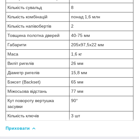
Кількість сувальд
8
Кількість комбінацій
понад 1,6 млн
Кількість напівобертів
2
Товщина полотна дверей
40-75 мм
Габарити
205х97,5х22 мм
Маса
1,6 кг
Виліт ригелів
26 мм
Діаметр ригелів
15,8 мм
Бэксет (Backset)
65 мм
Міжосьова відстань
77 мм
Кут повороту вертушка
90°
засувки
Кількість ключів
3 шт
Приховати