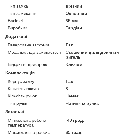
Тип замка
врізний
Тип замикання
Основний
Backset
65 мм
Виробник
Гардіан
Додаткові
Реверсивна заскочка
Так
Механізм, що замикається
Скошений циліндричний
ригель
Відкриття пристрою
Ключем
Комплектація
Корпус замку
Так
Кількість ключів
3
Кількість ручок
Немає
Тип ручки
Натискна ручка
Загальні
Мінімальна робоча
-40 град.
температура
Максимальна робоча
65 град.