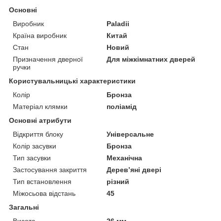
Основні
Виробник
Paladii
Країна виробник
Китай
Стан
Новий
Призначення дверної
Для міжкімнатних дверей
ручки
Користувальницькі характеристики
Колір
Бронза
Матеріал клямки
поліамід
Основні атрибути
Відкриття блоку
Універсальне
Колір засувки
Бронза
Тип засувки
Механічна
Застосування закриття
Дерев’яні двері
Тип встановлення
різний
Міжосьова відстань
45
Загальні
Висота
26 мм