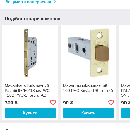
Всі умови повернення
Подібні товари компанії
Механізм міжкімнатний
Механізм міжкімнатний
Меха
Paladii 96*50*18 мм WC
100 PVC Kevlar PB жовтий
PALA
410B PVC-1 Kevlar AB
SN с
бронза
300
90
90
₴
₴
Купити
Купити