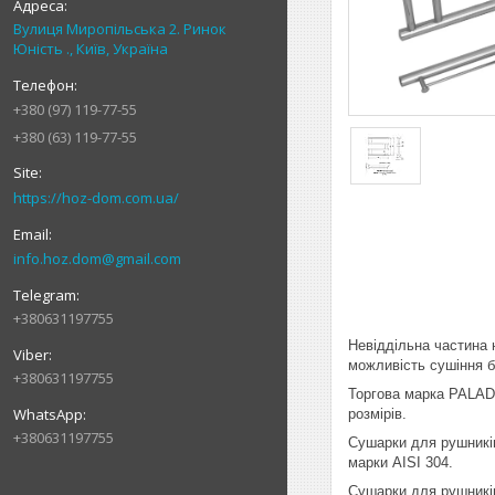
Вулиця Миропільська 2. Ринок
Юність ., Київ, Україна
+380 (97) 119-77-55
+380 (63) 119-77-55
https://hoz-dom.com.ua/
info.hoz.dom@gmail.com
+380631197755
Невіддільна частина 
можливість сушіння б
+380631197755
Торгова марка PALADI
розмірів.
+380631197755
Сушарки для рушників
марки AISI 304.
Сушарки для рушників