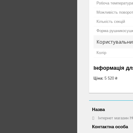
Робоча температур
Можливість поворот
Кількість секцій
Форма рушникосуш
Користувальни
Колір
Інформація дл
Ціна:
5 520 ₴
Інтернет магазин