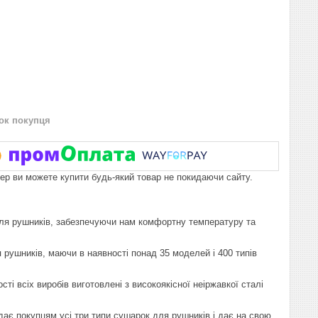
нок покупця
пер ви можете купити будь-який товар не покидаючи сайту.
 для рушників, забезпечуючи нам комфортну температуру та
 рушників, маючи в наявності понад 35 моделей і 400 типів
і всіх виробів виготовлені з високоякісної неіржавкої сталі
дає покупцям усі три типи сушарок для рушників і дає на свою