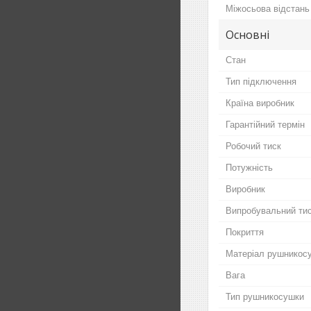
Міжосьова відстань
Основні
Стан
Тип підключення
Країна виробник
Гарантійний термін
Робочий тиск
Потужність
Виробник
Випробувальний ти
Покриття
Матеріал рушникос
Вага
Тип рушникосушки