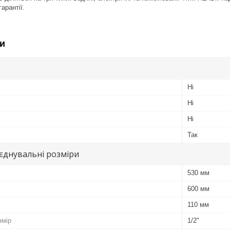
арантії.
и
Ні
Ні
Ні
Так
иєднувальні розміри
530 мм
600 мм
110 мм
змір
1/2"