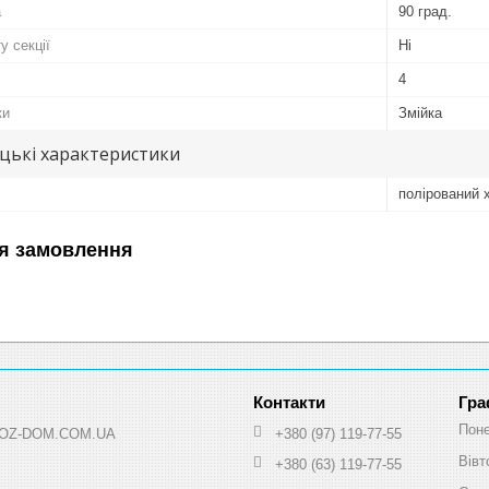
а
90 град.
у секції
Ні
4
ки
Змійка
цькі характеристики
полірований 
я замовлення
Гра
Поне
 HOZ-DOM.COM.UA
+380 (97) 119-77-55
Вівт
+380 (63) 119-77-55