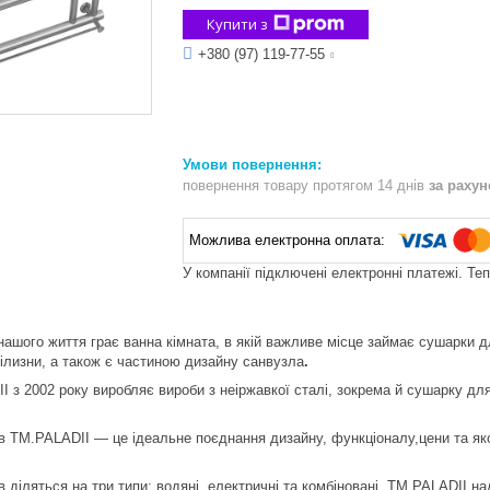
Купити з
+380 (97) 119-77-55
повернення товару протягом 14 днів
за раху
У компанії підключені електронні платежі. Те
нашого життя грає ванна кімната, в якій важливе місце займає сушарки
ілизни, а також є частиною дизайну санвузла
.
I з 2002 року виробляє вироби з неіржавкої сталі, зокрема й сушарку для
 TM.PALADII — це ідеальне поєднання дизайну, функціоналу,цени та якост
 діляться на три типи: водяні, електричні та комбіновані. TM.PALADII на