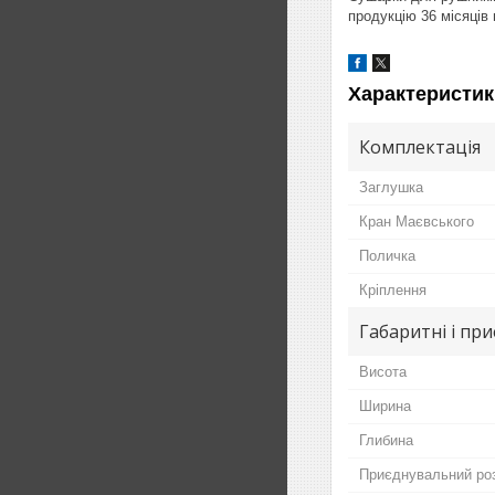
продукцію 36 місяців г
Характеристик
Комплектація
Заглушка
Кран Маєвського
Поличка
Кріплення
Габаритні і пр
Висота
Ширина
Глибина
Приєднувальний ро