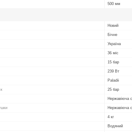
500 мм
Новий
Бічне
Україна
36 міс
15 бар
239 Вт
Paladii
ск
25 бар
Нержавіюча 
ушки
Нержавіюча 
4 кг
Водяний