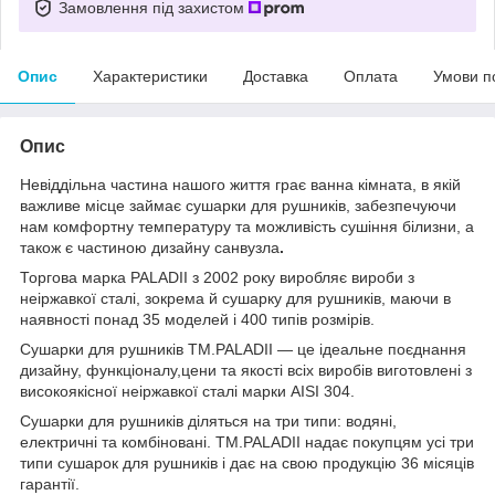
Замовлення під захистом
Опис
Характеристики
Доставка
Оплата
Умови п
Опис
Невіддільна частина нашого життя грає ванна кімната, в якій
важливе місце займає сушарки для рушників, забезпечуючи
нам комфортну температуру та можливість сушіння білизни, а
також є частиною дизайну санвузла
.
Торгова марка PALADII з 2002 року виробляє вироби з
неіржавкої сталі, зокрема й сушарку для рушників, маючи в
наявності понад 35 моделей і 400 типів розмірів.
Сушарки для рушників TM.PALADII — це ідеальне поєднання
дизайну, функціоналу,цени та якості всіх виробів виготовлені з
високоякісної неіржавкої сталі марки AISI 304.
Сушарки для рушників діляться на три типи: водяні,
електричні та комбіновані. TM.PALADII надає покупцям усі три
типи сушарок для рушників і дає на свою продукцію 36 місяців
гарантії.