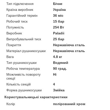
Тип підключення
Бічне
Країна виробник
Україна
Гарантійний термін
36 міс
Робочий тиск
15 бар
Потужність
254 Вт
Виробник
Paladii
Випробувальний тиск
25 бар
Покриття
Нержавіюча сталь
Матеріал рушникосушки
Нержавіюча сталь
Вага
4.8 кг
Тип рушникосушки
Водяний
Робоча температура
90 град.
Можливість повороту
Ні
секції
Кількість секцій
4
Форма рушникосушки
Змійка
Користувальницькі характеристики
Колір
полірований хром