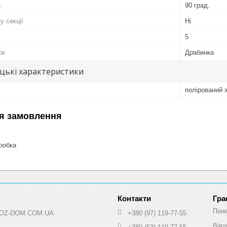
а
90 град.
у секції
Ні
5
ки
Драбинка
цькі характеристики
полірований 
я замовлення
робка
Гра
Поне
 HOZ-DOM.COM.UA
+380 (97) 119-77-55
Вівт