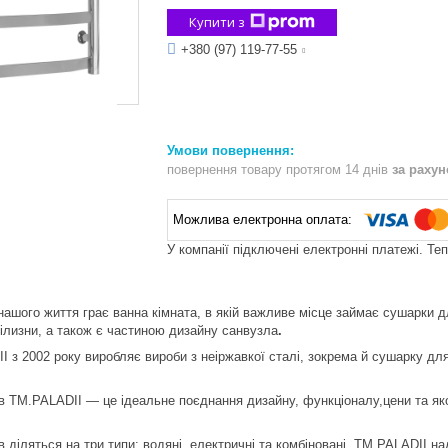
Купити з
+380 (97) 119-77-55
повернення товару протягом 14 днів
за раху
У компанії підключені електронні платежі. Те
нашого життя грає ванна кімната, в якій важливе місце займає сушарки
ілизни, а також є частиною дизайну санвузла
.
I з 2002 року виробляє вироби з неіржавкої сталі, зокрема й сушарку для
 TM.PALADII — це ідеальне поєднання дизайну, функціоналу,цени та якост
 діляться на три типи: водяні, електричні та комбіновані. TM.PALADII на