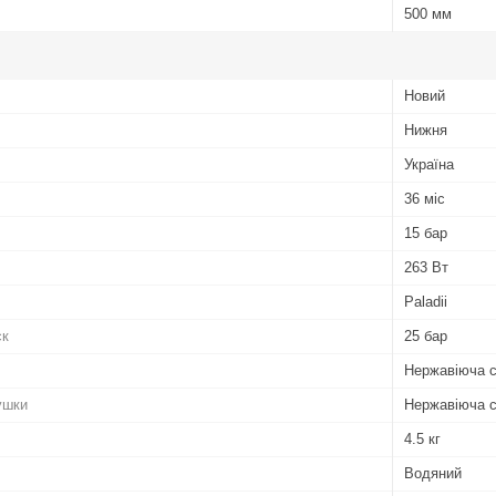
500 мм
Новий
Нижня
Україна
36 міс
15 бар
263 Вт
Paladii
ск
25 бар
Нержавіюча 
ушки
Нержавіюча 
4.5 кг
Водяний