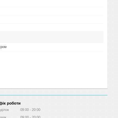
хром
фік роботи
ділок
09:00
20:00
орок
09:00
20:00