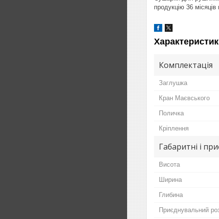
продукцію 36 місяців г
Характеристик
Комплектація
Заглушка
Кран Маєвського
Поличка
Кріплення
Габаритні і пр
Висота
Ширина
Глибина
Приєднувальний ро