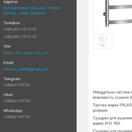
Вулиця Миропільська 2. Ринок
Юність ., Київ, Україна
+380 (97) 119-77-55
+380 (63) 119-77-55
https://hoz-dom.com.ua/
info.hoz.dom@gmail.com
+380631197755
Невіддільна частина 
можливість сушіння б
+380631197755
Торгова марка PALADI
розмірів.
+380631197755
Сушарки для рушників
марки AISI 304.
Сушарки для рушників