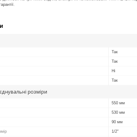
арантії.
и
Так
Так
Ні
Так
иєднувальні розміри
550 мм
530 мм
90 мм
змір
1/2"