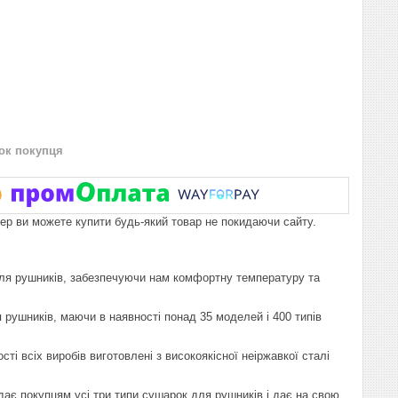
нок покупця
пер ви можете купити будь-який товар не покидаючи сайту.
 для рушників, забезпечуючи нам комфортну температуру та
 рушників, маючи в наявності понад 35 моделей і 400 типів
і всіх виробів виготовлені з високоякісної неіржавкої сталі
дає покупцям усі три типи сушарок для рушників і дає на свою