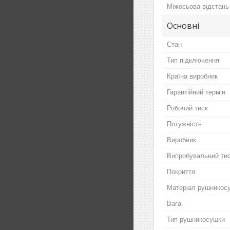
Міжосьова відстань
Основні
Стан
Тип підключення
Країна виробник
Гарантійний термін
Робочий тиск
Потужність
Виробник
Випробувальний ти
Покриття
Матеріал рушникос
Вага
Тип рушникосушки