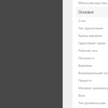
Міжосьова відстань
Основні
Стан
Тип підключення
Країна виробник
Гарантійний термін
Робочий тиск
Потужність
Виробник
Випробувальний ти
Покриття
Матеріал рушникос
Вага
Тип рушникосушки