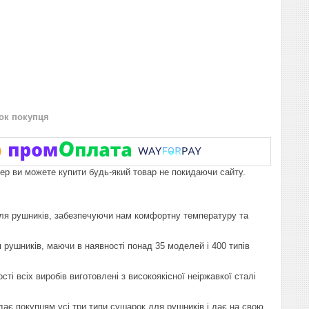
нок покупця
пер ви можете купити будь-який товар не покидаючи сайту.
 для рушників, забезпечуючи нам комфортну температуру та
 рушників, маючи в наявності понад 35 моделей і 400 типів
і всіх виробів виготовлені з високоякісної неіржавкої сталі
дає покупцям усі три типи сушарок для рушників і дає на свою