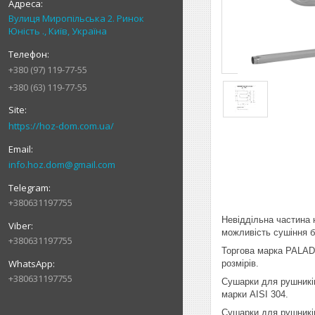
Вулиця Миропільська 2. Ринок
Юність ., Київ, Україна
+380 (97) 119-77-55
+380 (63) 119-77-55
https://hoz-dom.com.ua/
info.hoz.dom@gmail.com
+380631197755
Невіддільна частина 
можливість сушіння б
+380631197755
Торгова марка PALADI
розмірів.
+380631197755
Сушарки для рушників
марки AISI 304.
Сушарки для рушників