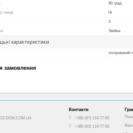
а
90 град.
у секції
Ні
3
ки
Змійка
цькі характеристики
полірований 
я замовлення
Гра
Поне
 HOZ-DOM.COM.UA
+380 (97) 119-77-55
Вівт
+380 (63) 119-77-55