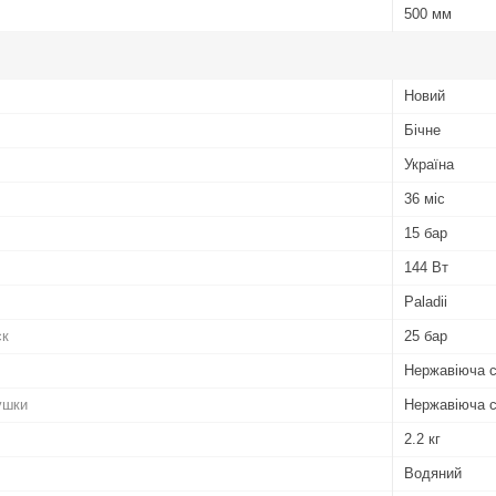
500 мм
Новий
Бічне
Україна
36 міс
15 бар
144 Вт
Paladii
ск
25 бар
Нержавіюча 
ушки
Нержавіюча 
2.2 кг
Водяний