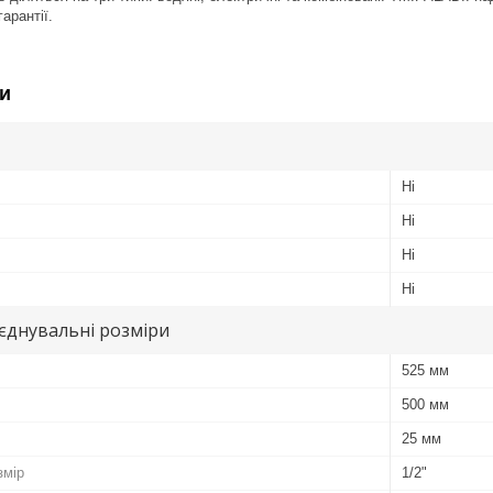
арантії.
и
Ні
Ні
Ні
Ні
иєднувальні розміри
525 мм
500 мм
25 мм
змір
1/2"