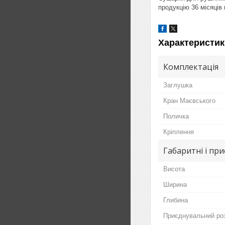
продукцію 36 місяців г
Характеристик
Комплектація
Заглушка
Кран Маєвського
Поличка
Кріплення
Габаритні і пр
Висота
Ширина
Глибина
Приєднувальний ро