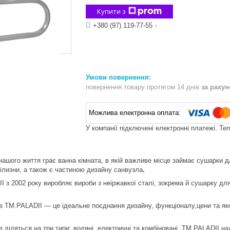
Купити з
+380 (97) 119-77-55
повернення товару протягом 14 днів
за раху
У компанії підключені електронні платежі. Те
нашого життя грає ванна кімната, в якій важливе місце займає сушарки
ілизни, а також є частиною дизайну санвузла
.
I з 2002 року виробляє вироби з неіржавкої сталі, зокрема й сушарку для
 TM.PALADII — це ідеальне поєднання дизайну, функціоналу,цени та якост
 діляться на три типи: водяні, електричні та комбіновані. TM.PALADII на