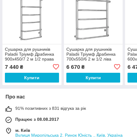
Сушарка для рушників
Сушарка для рушників
Суша
Paladii Тріумф Драбинка
Paladii Тріумф Драбинка
Pala
900х450/7 2 м 1/2 права
700х550/6 2 м 1/2 ліва
600х
7 440
6 670
6 4
₴
₴
Купити
Купити
Про нас
91% позитивних з 831 відгука за рік
Працює з 08.08.2017
м. Київ
Вулиця Миропільська 2. Ринок Юність ., Київ, Україна