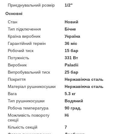
Приєднувальний розмір
1/2"
Основні
Стан
Новий
Тип підключення
Бічне
Країна виробник
Україна
Гарантійний термін
36 міс
Робочий тиск
15 бар
Потужність
331 Вт
Виробник
Paladii
Випробувальний тиск
25 бар
Покриття
Нержавіюча сталь
Матеріал рушникосушки
Нержавіюча сталь
Вага
5.3 кг
Тип рушникосушки
Водяний
Робоча температура
90 град.
Можливість повороту
Ні
секції
Кількість секцій
7