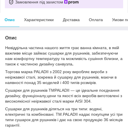
Замовлення під захистом
Опис
Характеристики
Доставка
Оплата
Умови п
Опис
Невіддільна частина нашого життя грає ванна кімната, в якій
важливе місце займає сушарки для рушників, забезпечуючи
нам комфортну температуру та можливість сушіння білизни, а
також є частиною дизайну санвузла
.
Торгова марка PALADII з 2002 року виробляє вироби з
неіржавкої сталі, зокрема й сушарку для рушників, маючи в
наявності понад 35 моделей і 400 типів розмірів.
Сушарки для рушників TMPALADII — це ідеальне поєднання
дизайну, функціоналу,цени та якості всіх виробів виготовлені з
високоякісної неіржавкої сталі марки AISI 304.
Сушарки для рушників діляться на три типи: водяні,
електричні та комбіновані. TM.PALADII надає покупцям усі три
типи сушарок для рушників і дає на свою продукцію 36 місяців
гарантії.