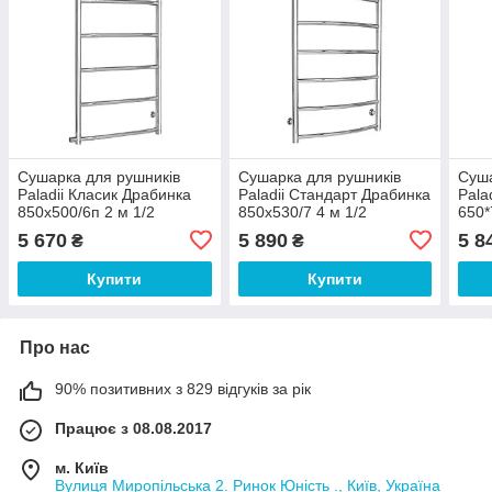
Сушарка для рушників
Сушарка для рушників
Суша
Paladii Класик Драбинка
Paladii Стандарт Драбинка
Pala
850х500/6п 2 м 1/2
850х530/7 4 м 1/2
650*
5 670
5 890
5 8
₴
₴
Купити
Купити
Про нас
90% позитивних з 829 відгуків за рік
Працює з 08.08.2017
м. Київ
Вулиця Миропільська 2. Ринок Юність ., Київ, Україна