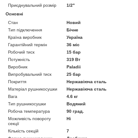
Приєднувальний розмір
1/2"
Основні
Стан
Новий
Тип підключення
Бічне
Країна виробник
Україна
Гарантійний термін
36 міс
Робочий тиск
15 бар
Потужність
319 Вт
Виробник
Paladii
Випробувальний тиск
25 бар
Покриття
Нержавіюча сталь
Матеріал рушникосушки
Нержавіюча сталь
Вага
4.6 кг
Тип рушникосушки
Водяний
Робоча температура
90 град.
Можливість повороту
Ні
секції
Кількість секцій
7