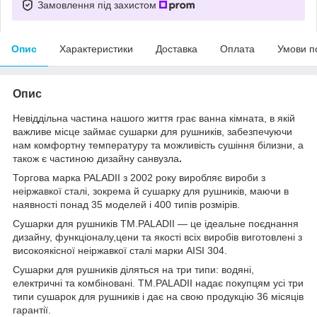
Замовлення під захистом
Опис
Характеристики
Доставка
Оплата
Умови п
Опис
Невіддільна частина нашого життя грає ванна кімната, в якій
важливе місце займає сушарки для рушників, забезпечуючи
нам комфортну температуру та можливість сушіння білизни, а
також є частиною дизайну санвузла
.
Торгова марка PALADII з 2002 року виробляє вироби з
неіржавкої сталі, зокрема й сушарку для рушників, маючи в
наявності понад 35 моделей і 400 типів розмірів.
Сушарки для рушників TM.PALADII — це ідеальне поєднання
дизайну, функціоналу,цени та якості всіх виробів виготовлені з
високоякісної неіржавкої сталі марки AISI 304.
Сушарки для рушників діляться на три типи: водяні,
електричні та комбіновані. TM.PALADII надає покупцям усі три
типи сушарок для рушників і дає на свою продукцію 36 місяців
гарантії.