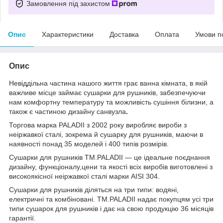
Замовлення під захистом
Опис
Характеристики
Доставка
Оплата
Умови п
Опис
Невіддільна частина нашого життя грає ванна кімната, в якій
важливе місце займає сушарки для рушників, забезпечуючи
нам комфортну температуру та можливість сушіння білизни, а
також є частиною дизайну санвузла
.
Торгова марка PALADII з 2002 року виробляє вироби з
неіржавкої сталі, зокрема й сушарку для рушників, маючи в
наявності понад 35 моделей і 400 типів розмірів.
Сушарки для рушників TM.PALADII — це ідеальне поєднання
дизайну, функціоналу,цени та якості всіх виробів виготовлені з
високоякісної неіржавкої сталі марки AISI 304.
Сушарки для рушників діляться на три типи: водяні,
електричні та комбіновані. TM.PALADII надає покупцям усі три
типи сушарок для рушників і дає на свою продукцію 36 місяців
гарантії.