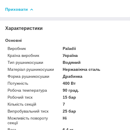
Приховати
Характеристики
Основні
Виробник
Paladii
Країна виробник
Україна
Тип рушникосушки
Водяний
Матеріал рушникосушки
Нержавіюча сталь
Форма рушникосушки
Драбинка
Потужність
400 Вт
Робоча температура
90 град.
Робочий тиск
15 бар
Кількість секцій
7
Випробувальний тиск
25 бар
Можливість повороту
Ні
секції
Вага
6.4 кг