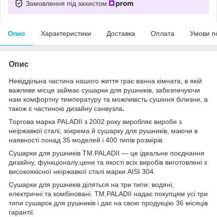
Замовлення під захистом
Опис
Характеристики
Доставка
Оплата
Умови п
Опис
Невіддільна частина нашого життя грає ванна кімната, в якій
важливе місце займає сушарки для рушників, забезпечуючи
нам комфортну температуру та можливість сушіння білизни, а
також є частиною дизайну санвузла
.
Торгова марка PALADII з 2002 року виробляє вироби з
неіржавкої сталі, зокрема й сушарку для рушників, маючи в
наявності понад 35 моделей і 400 типів розмірів.
Сушарки для рушників TM.PALADII — це ідеальне поєднання
дизайну, функціоналу,цени та якості всіх виробів виготовлені з
високоякісної неіржавкої сталі марки AISI 304.
Сушарки для рушників діляться на три типи: водяні,
електричні та комбіновані. TM.PALADII надає покупцям усі три
типи сушарок для рушників і дає на свою продукцію 36 місяців
гарантії.