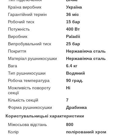
Країна виробник
Україна
Гарантійний термін
36 міс
Робочий тиск
15 бар
Потужність
400 Вт
Виробник
Paladii
Випробувальний тиск
25 бар
Покриття
Нержавіюча сталь
Матеріал рушникосушки
Нержавіюча сталь
Вага
6.4 кг
Тип рушникосушки
Водяний
Робоча температура
90 град.
Можливість повороту
Ні
секції
Кількість секцій
7
Форма рушникосушки
Драбинка
Користувальницькі характеристики
Міжосьова відстань
800
Колір
полірований хром