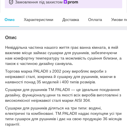
Замовлення під захистом
Опис
Характеристики
Доставка
Оплата
Умови п
Опис
Невіддільна частина нашого життя грає ванна кімната, в якій
важливе місце займає сушарки для рушників, забезпечуючи
нам комфортну температуру та можливість сушіння білизни, а
також є частиною дизайну санвузла
.
Торгова марка PALADII з 2002 року виробляє вироби з
неіржавкої сталі, зокрема й сушарку для рушників, маючи в
наявності понад 35 моделей і 400 типів розмірів.
Сушарки для рушників TM.PALADII — це ідеальне поєднання
дизайну, функціоналу,цени та якості всіх виробів виготовлені з
високоякісної неіржавкої сталі марки AISI 304.
Сушарки для рушників діляться на три типи: водяні,
електричні та комбіновані. TM.PALADII надає покупцям усі три
типи сушарок для рушників і дає на свою продукцію 36 місяців
гарантії.