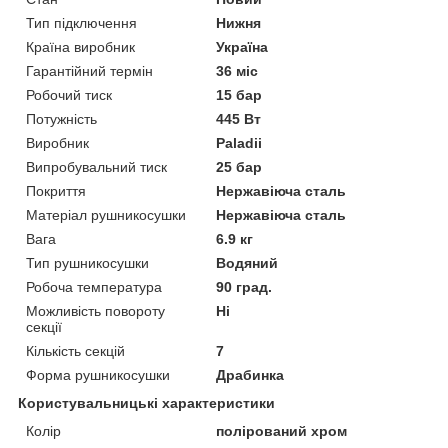
Тип підключення
Нижня
Країна виробник
Україна
Гарантійний термін
36 міс
Робочий тиск
15 бар
Потужність
445 Вт
Виробник
Paladii
Випробувальний тиск
25 бар
Покриття
Нержавіюча сталь
Матеріал рушникосушки
Нержавіюча сталь
Вага
6.9 кг
Тип рушникосушки
Водяний
Робоча температура
90 град.
Можливість повороту
Ні
секції
Кількість секцій
7
Форма рушникосушки
Драбинка
Користувальницькі характеристики
Колір
полірований хром