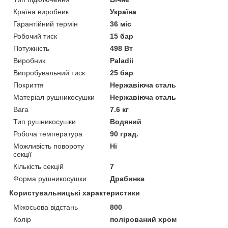
Країна виробник
Україна
Гарантійний термін
36 міс
Робочий тиск
15 бар
Потужність
498 Вт
Виробник
Paladii
Випробувальний тиск
25 бар
Покриття
Нержавіюча сталь
Матеріал рушникосушки
Нержавіюча сталь
Вага
7.6 кг
Тип рушникосушки
Водяний
Робоча температура
90 град.
Можливість повороту
Ні
секції
Кількість секцій
7
Форма рушникосушки
Драбинка
Користувальницькі характеристики
Міжосьова відстань
800
Колір
полірований хром