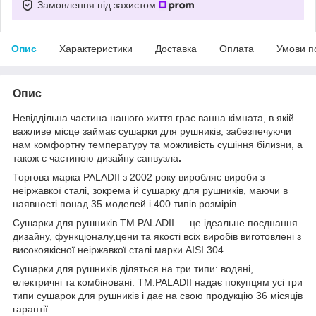
Замовлення під захистом
Опис
Характеристики
Доставка
Оплата
Умови п
Опис
Невіддільна частина нашого життя грає ванна кімната, в якій
важливе місце займає сушарки для рушників, забезпечуючи
нам комфортну температуру та можливість сушіння білизни, а
також є частиною дизайну санвузла
.
Торгова марка PALADII з 2002 року виробляє вироби з
неіржавкої сталі, зокрема й сушарку для рушників, маючи в
наявності понад 35 моделей і 400 типів розмірів.
Сушарки для рушників TM.PALADII — це ідеальне поєднання
дизайну, функціоналу,цени та якості всіх виробів виготовлені з
високоякісної неіржавкої сталі марки AISI 304.
Сушарки для рушників діляться на три типи: водяні,
електричні та комбіновані. TM.PALADII надає покупцям усі три
типи сушарок для рушників і дає на свою продукцію 36 місяців
гарантії.