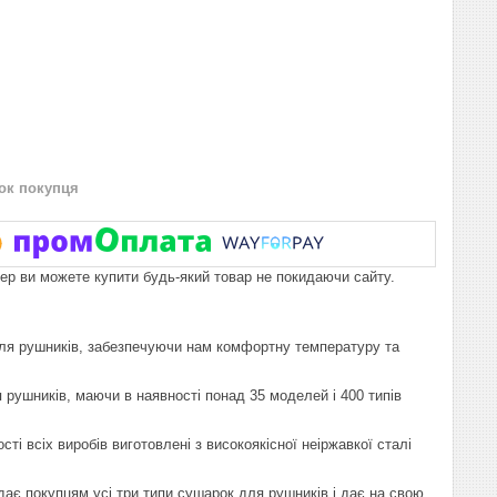
нок покупця
пер ви можете купити будь-який товар не покидаючи сайту.
 для рушників, забезпечуючи нам комфортну температуру та
 рушників, маючи в наявності понад 35 моделей і 400 типів
і всіх виробів виготовлені з високоякісної неіржавкої сталі
дає покупцям усі три типи сушарок для рушників і дає на свою