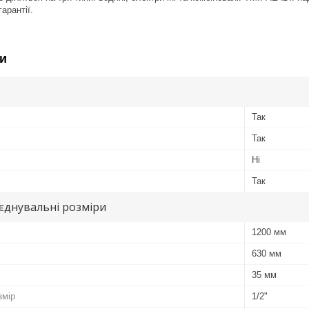
арантії.
и
Так
Так
Ні
Так
иєднувальні розміри
1200 мм
630 мм
35 мм
змір
1/2"