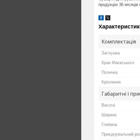
продукцію 36 місяців г
Характеристик
Комплектація
Заглушка
Кран Маєвського
Поличка
Кріплення
Габаритні і пр
Висота
Ширина
Глибина
Приєднувальний ро