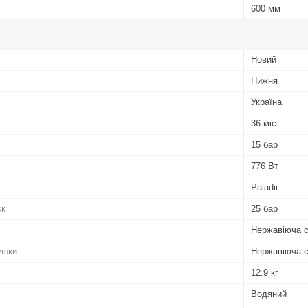
600 мм
Новий
Нижня
Україна
36 міс
15 бар
776 Вт
Paladii
ск
25 бар
Нержавіюча 
ушки
Нержавіюча 
12.9 кг
Водяний