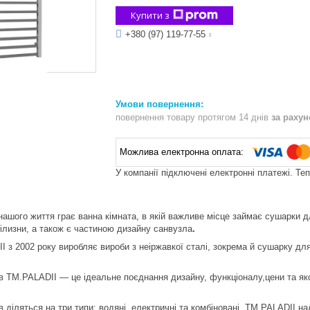
Купити з
+380 (97) 119-77-55
повернення товару протягом 14 днів
за раху
У компанії підключені електронні платежі. Те
нашого життя грає ванна кімната, в якій важливе місце займає сушарки
ілизни, а також є частиною дизайну санвузла
.
I з 2002 року виробляє вироби з неіржавкої сталі, зокрема й сушарку для
 TM.PALADII — це ідеальне поєднання дизайну, функціоналу,цени та якост
 діляться на три типи: водяні, електричні та комбіновані. TM.PALADII на