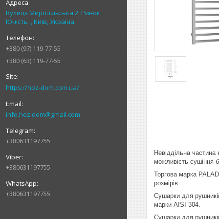
Вулиця Миропільська 2. Ринок
Юність ., Київ, Україна
+380 (97) 119-77-55
+380 (63) 119-77-55
https://hoz-dom.com.ua/
info.hoz.dom@gmail.com
+380631197755
Невіддільна частина 
можливість сушіння б
+380631197755
Торгова марка PALADI
розмірів.
+380631197755
Сушарки для рушників
марки AISI 304.
Сушарки для рушників