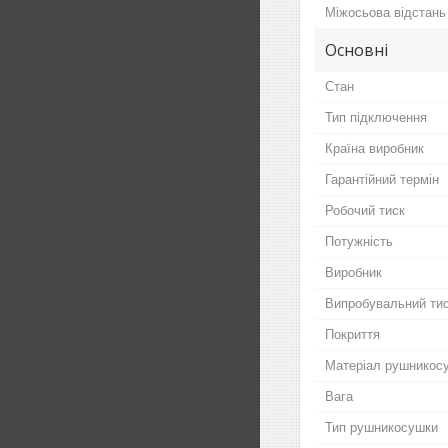
Міжосьова відстань
Основні
Стан
Тип підключення
Країна виробник
Гарантійний термін
Робочий тиск
Потужність
Виробник
Випробувальний ти
Покриття
Матеріал рушникос
Вага
Тип рушникосушки