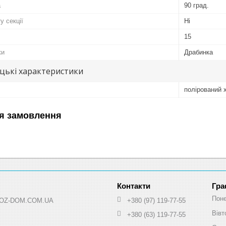
а
90 град.
у секції
Ні
15
ки
Драбинка
цькі характеристики
полірований 
я замовлення
Гра
Поне
 HOZ-DOM.COM.UA
+380 (97) 119-77-55
Вівт
+380 (63) 119-77-55