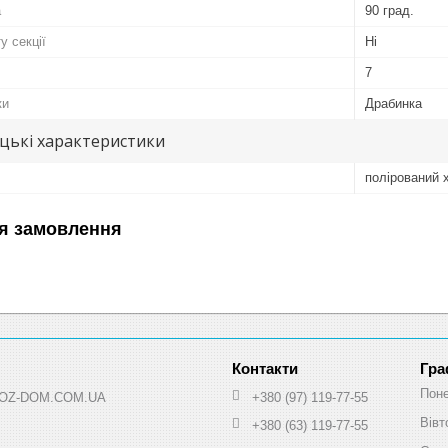
а
90 град.
у секції
Ні
7
ки
Драбинка
цькі характеристики
полірований 
я замовлення
Гра
Поне
 HOZ-DOM.COM.UA
+380 (97) 119-77-55
Вівт
+380 (63) 119-77-55