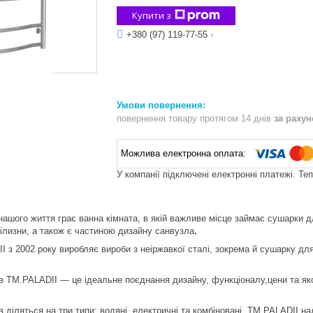
Купити з
+380 (97) 119-77-55
повернення товару протягом 14 днів
за раху
У компанії підключені електронні платежі. Те
нашого життя грає ванна кімната, в якій важливе місце займає сушарки
ілизни, а також є частиною дизайну санвузла
.
I з 2002 року виробляє вироби з неіржавкої сталі, зокрема й сушарку для
 TM.PALADII — це ідеальне поєднання дизайну, функціоналу,цени та якост
 діляться на три типи: водяні, електричні та комбіновані. TM.PALADII на