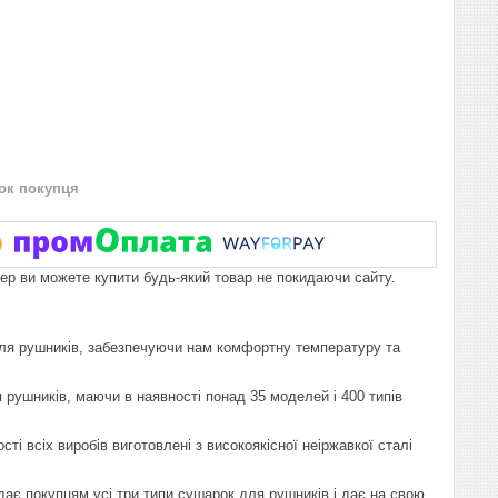
нок покупця
пер ви можете купити будь-який товар не покидаючи сайту.
 для рушників, забезпечуючи нам комфортну температуру та
 рушників, маючи в наявності понад 35 моделей і 400 типів
і всіх виробів виготовлені з високоякісної неіржавкої сталі
дає покупцям усі три типи сушарок для рушників і дає на свою