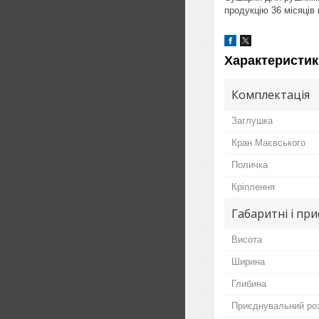
продукцію 36 місяців г
Характеристик
Комплектація
Заглушка
Кран Маєвського
Поличка
Кріплення
Габаритні і пр
Висота
Ширина
Глибина
Приєднувальний ро