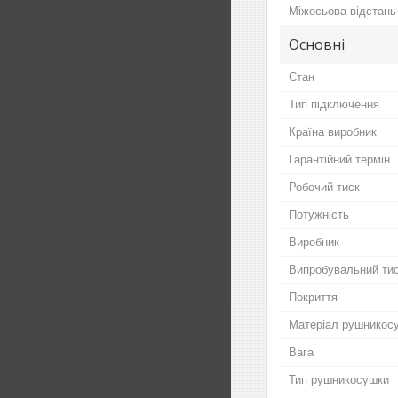
Міжосьова відстань
Основні
Стан
Тип підключення
Країна виробник
Гарантійний термін
Робочий тиск
Потужність
Виробник
Випробувальний ти
Покриття
Матеріал рушникос
Вага
Тип рушникосушки