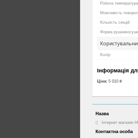
Робоча температур
Можливість поворот
Кількість секцій
Форма рушникосуш
Користувальни
Колір
Інформація дл
Ціна:
5 010 ₴
Інтернет магазин