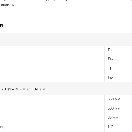
арантії.
и
Так
Так
Ні
Так
иєднувальні розміри
850 мм
530 мм
85 мм
змір
1/2"