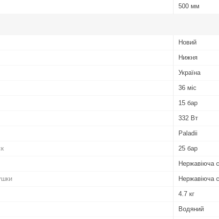
500 мм
Новий
Нижня
Україна
36 міс
15 бар
332 Вт
Paladii
ск
25 бар
Нержавіюча 
ушки
Нержавіюча 
4.7 кг
Водяний