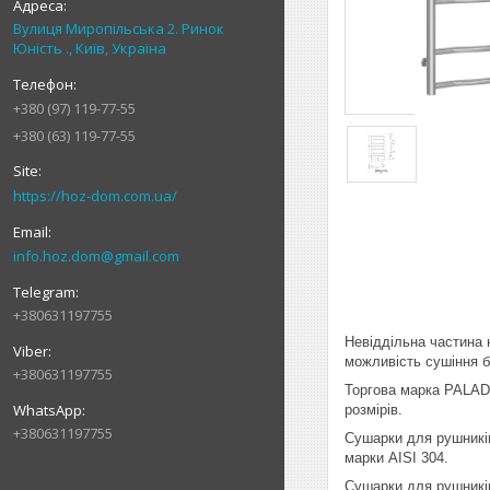
Вулиця Миропільська 2. Ринок
Юність ., Київ, Україна
+380 (97) 119-77-55
+380 (63) 119-77-55
https://hoz-dom.com.ua/
info.hoz.dom@gmail.com
+380631197755
Невіддільна частина 
можливість сушіння б
+380631197755
Торгова марка PALADI
розмірів.
+380631197755
Сушарки для рушників
марки AISI 304.
Сушарки для рушників