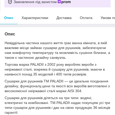
Замовлення під захистом
Опис
Характеристики
Доставка
Оплата
Умови п
Опис
Невіддільна частина нашого життя грає ванна кімната, в якій
важливе місце займає сушарки для рушників, забезпечуючи
нам комфортну температуру та можливість сушіння білизни, а
також є частиною дизайну санвузла
.
Торгова марка PALADII з 2002 року виробляє вироби з
неіржавкої сталі, зокрема й сушарку для рушників, маючи в
наявності понад 35 моделей і 400 типів розмірів.
Сушарки для рушників TM.PALADII — це ідеальне поєднання
дизайну, функціоналу,цени та якості всіх виробів виготовлені з
високоякісної неіржавкої сталі марки AISI 304.
Сушарки для рушників діляться на три типи: водяні,
електричні та комбіновані. TM.PALADII надає покупцям усі три
типи сушарок для рушників і дає на свою продукцію 36 місяців
гарантії.