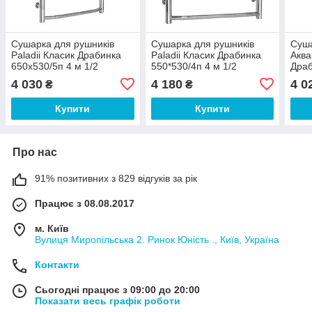
Сушарка для рушників
Сушарка для рушників
Суша
Paladii Класик Драбинка
Paladii Класик Драбинка
Aквa
650х530/5п 4 м 1/2
550*530/4п 4 м 1/2
Драб
1/2
4 030
4 180
4 0
₴
₴
Купити
Купити
Про нас
91% позитивних з 829 відгуків за рік
Працює з 08.08.2017
м. Київ
Вулиця Миропільська 2. Ринок Юність ., Київ, Україна
Контакти
Сьогодні працює з 09:00 до 20:00
Показати весь графік роботи