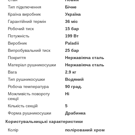
Тип підключення
Бічне
Країна виробник
Україна
Гарантійний термін
36 міс
Робочий тиск
15 бар
Потужність
199 Вт
Виробник
Paladii
Випробувальний тиск
25 бар
Покриття
Нержавіюча сталь
Матеріал рушникосушки
Нержавіюча сталь
Вага
2.9 кг
Тип рушникосушки
Водяний
Робоча температура
90 град.
Можливість повороту
Ні
секції
Кількість секцій
5
Форма рушникосушки
Драбинка
Користувальницькі характеристики
Колір
полірований хром