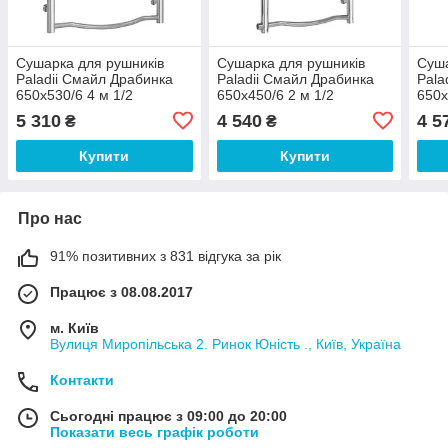
Сушарка для рушників
Сушарка для рушників
Суша
Paladii Смайл Драбинка
Paladii Смайл Драбинка
Pala
650х530/6 4 м 1/2
650х450/6 2 м 1/2
650х
5 310
4 540
4 5
₴
₴
Купити
Купити
Про нас
91% позитивних з 831 відгука за рік
Працює з 08.08.2017
м. Київ
Вулиця Миропільська 2. Ринок Юність ., Київ, Україна
Контакти
Сьогодні працює з 09:00 до 20:00
Показати весь графік роботи