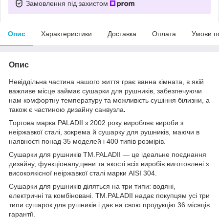
Замовлення під захистом
Опис
Характеристики
Доставка
Оплата
Умови п
Опис
Невіддільна частина нашого життя грає ванна кімната, в якій
важливе місце займає сушарки для рушників, забезпечуючи
нам комфортну температуру та можливість сушіння білизни, а
також є частиною дизайну санвузла
.
Торгова марка PALADII з 2002 року виробляє вироби з
неіржавкої сталі, зокрема й сушарку для рушників, маючи в
наявності понад 35 моделей і 400 типів розмірів.
Сушарки для рушників TM.PALADII — це ідеальне поєднання
дизайну, функціоналу,цени та якості всіх виробів виготовлені з
високоякісної неіржавкої сталі марки AISI 304.
Сушарки для рушників діляться на три типи: водяні,
електричні та комбіновані. TM.PALADII надає покупцям усі три
типи сушарок для рушників і дає на свою продукцію 36 місяців
гарантії.