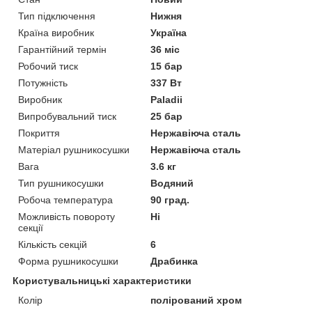
Тип підключення
Нижня
Країна виробник
Україна
Гарантійний термін
36 міс
Робочий тиск
15 бар
Потужність
337 Вт
Виробник
Paladii
Випробувальний тиск
25 бар
Покриття
Нержавіюча сталь
Матеріал рушникосушки
Нержавіюча сталь
Вага
3.6 кг
Тип рушникосушки
Водяний
Робоча температура
90 град.
Можливість повороту
Ні
секції
Кількість секцій
6
Форма рушникосушки
Драбинка
Користувальницькі характеристики
Колір
полірований хром