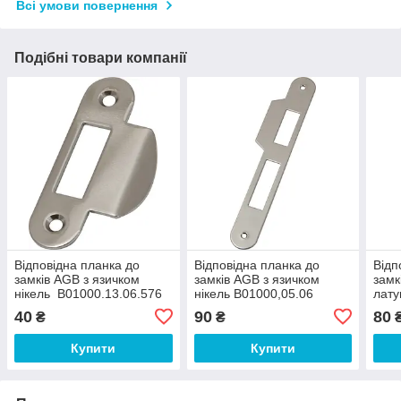
Всі умови повернення
Подібні товари компанії
Відповідна планка до
Відповідна планка до
Відп
замків AGB з язичком
замків AGB з язичком
замк
нікель B01000.13.06.576
нікель В01000,05.06
лату
40
90
80
₴
₴
Купити
Купити