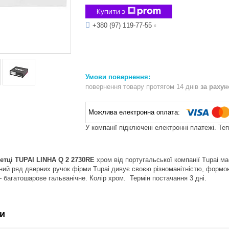
Купити з
+380 (97) 119-77-55
повернення товару протягом 14 днів
за раху
У компанії підключені електронні платежі. Те
етці TUPAI LINHA Q 2 2730RE
хром від португальської компанії Tupai м
й ряд дверних ручок фірми Tupai дивує своєю різноманітністю, формою
 багатошарове гальванічне. Колір хром. Термін постачання 3 дні.
и