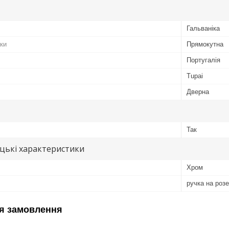
Гальваніка
ки
Прямокутна
Португалія
Tupai
Дверна
Так
цькі характеристики
Хром
ручка на розе
я замовлення