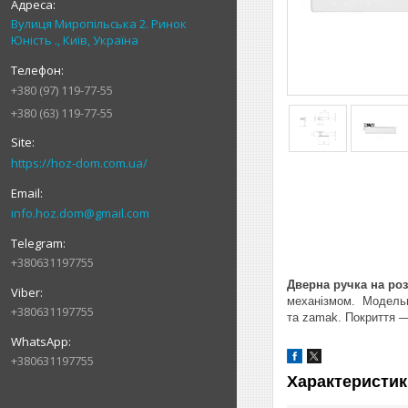
Вулиця Миропільська 2. Ринок
Юність ., Київ, Україна
+380 (97) 119-77-55
+380 (63) 119-77-55
https://hoz-dom.com.ua/
info.hoz.dom@gmail.com
+380631197755
Дверна ручка на роз
механізмом. Модельни
+380631197755
та zamak. Покриття —
+380631197755
Характеристик