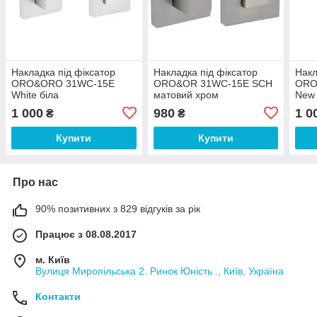
Накладка під фіксатор
Накладка під фіксатор
Накл
ORO&ORO 31WC-15E
ORO&OR 31WC-15E SCH
ORO
White біла
матовий хром
New 
хро
1 000
980
1 0
₴
₴
Купити
Купити
Про нас
90% позитивних з 829 відгуків за рік
Працює з 08.08.2017
м. Київ
Вулиця Миропільська 2. Ринок Юність ., Київ, Україна
Контакти