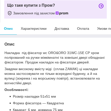
Що таке купити з Пром?
Замовлення під захистом
Опис
Характеристики
Доставка
Оплата
Умови п
Опис
Накладка під фіксатор wc ORO&ORO 31WC-15E CP хром
полірований
на ручки міжкімнатні та зовнішні двері обладнані
фіксатором. Продаж накладок на фіксатори дверей.
Завдяки високому вмісту міді (сплав ZAMAK) ці накладки
можна застосовувати не тільки всередині будинку, а й на
вулиці (зокрема і на морському повітрі), встановлювати на
вогнестійкі двері.
Особливості:
Розмір накладки 51х51 мм
Форма фіксатора — Квадратна
Квадрат: 6 мм, довжина 75 мм