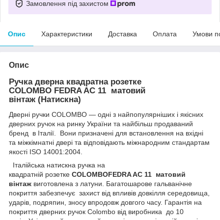
Замовлення під захистом
Опис
Характеристики
Доставка
Оплата
Умови п
Опис
Ручка дверна квадратна розетке
COLOMBO
FEDRA AC 11 матовий
вінтаж (Натискна)
Дверні ручки COLOMBO — одні з найпопулярніших і якісних
дверних ручок на ринку України та найбільш продаваний
бренд в Італії. Вони призначені для встановлення на вхідні
та міжкімнатні двері та відповідають міжнародним стандартам
якості ISO 14001:2004.
Італійська натискна ручка на
квадратній розетке
COLOMBOFEDRA AC 11 матовий
вінтаж
виготовлена з латуни. Багатошарове гальванічне
покриття забезпечує захист від впливів довкілля середовища,
ударів, подряпин, зносу впродовж довгого часу. Гарантія на
покриття дверних ручок Colombo від виробника до 10