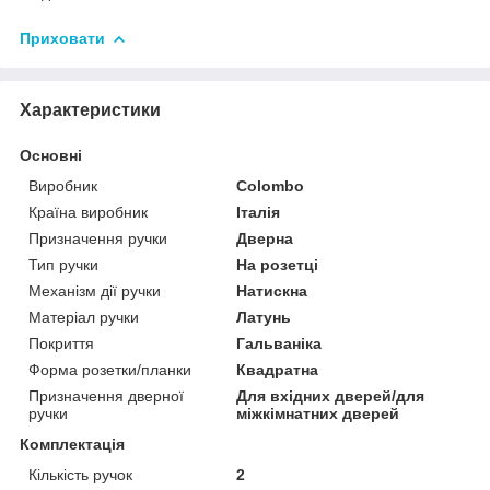
Приховати
Характеристики
Основні
Виробник
Colombo
Країна виробник
Італія
Призначення ручки
Дверна
Тип ручки
На розетці
Механізм дії ручки
Натискна
Матеріал ручки
Латунь
Покриття
Гальваніка
Форма розетки/планки
Квадратна
Призначення дверної
Для вхідних дверей/для
ручки
міжкімнатних дверей
Комплектація
Кількість ручок
2