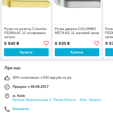
Ручка на розетці Colombo
Ручка дверна COLOMBO
Ручк
FEDRA AC 11 полірована
META KG 11 матовий хром
FEDR
латунь
хро
8 940
8 930
9 6
₴
₴
Купити
Купити
Про нас
90% позитивних з 830 відгуків за рік
Працює з 08.08.2017
м. Київ
Вулиця Миропільська 2. Ринок Юність ., Київ, Україна
Контакти