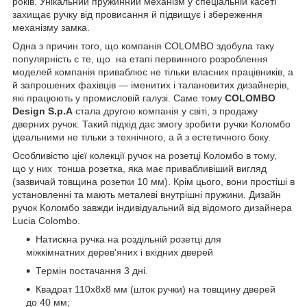
років. Унікальний пружинний механізм у спеціальній касеті
захищає ручку від провисання й підвищує і збереження
механізму замка.
Одна з причин того, що компанія
COLOMBO здобула таку
популярність є те, що на етапі первинного розроблення
моделей компанія приваблює не тільки власних працівників, а
й запрошених фахівців — іменитих і талановитих дизайнерів,
які працюють у промисловій галузі. Саме тому
COLOMBO
Design S.p.A
стала другою компанія у світі, з продажу
дверних ручок. Такий підхід дає змогу зробити ручки Коломбо
ідеальними не тільки з технічного, а й з естетичного боку.
Особливістю цієї колекції ручок на розетці Коломбо в тому,
що у них тонша розетка, яка має привабливіший вигляд
(зазвичай товщина розетки 10 мм). Крім цього, вони простіші в
установленні та мають металеві внутрішні пружини. Дизайн
ручок Коломбо завжди індивідуальний від відомого дизайнера
Lucia Colombo.
Натискна ручка на роздільній розетці для
міжкімнатних дерев'яних і вхідних дверей
Термін постачання 3 дні.
Квадрат 110х8х8 мм (шток ручки) на товщину дверей
до 40 мм;