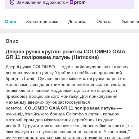
Замовлення під захистом
Опис
Характеристики
Доставка
Оплата
Умови п
Опис
Дверна ручка круглої розетки COLOMBO
GAIA
GR 11 полірована латунь (Натискна)
Дверні ручки COLOMBO — одні з найпопулярніших і якісних
дверних ручок на ринку України та найбільш продаваний
бренд в Італії. Сучасні дверні міжкімнатні ручки на розетці
менш вимогливі до дотримання певної міжосьової відстані,
порівнюючи з іншими моделями, що істотно спрощує і
прискорює процес їхнього монтажу. Для приховування
механізму дверних ручок застосовуються
розетки.
COLOMBO GAIA GR 11 полірована латунь —
ручка від італійського бренда Colombo з латуні, кольору
матовий хром для міжкімнатних дерев'яних і вхідних
дверей. Ці ручки мають високоякісне, зносостійке покриття, які
експлуатуються в умовах підвищеної вологості. У конструкції
ручки використовується міцна сталева пружина в спеціальній