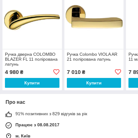
Ручка дверна COLOMBO
Ручка Colombo VIOLA AR
Ручк
BLAZER FL 11 полірована
21 полірована латунь
11 м
латунь
4 980
7 010
7 8
₴
₴
Купити
Купити
Про нас
91% позитивних з 829 відгуків за рік
Працює з 08.08.2017
м. Київ