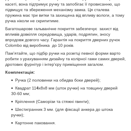
касеті, вона підтримує ручку та запобігає її провисанню, що
підвищує та збереження механізму замка. Ця сталева
пружина має три витки та захищена від впливу вологи, а тому
ручка ніколи не скрипитиме.
Багатошарове гальванічне покриття забезпечує захист від
впливів довкілля середовища, ударів, подряпин, зносу
впродовж довгого часу. Гарантія на покриття дверних ручок
Colombo від виробника до 10 років.
Пам'ятайте, що підбір ручки на розетці певної форми варто
робити з урахуванням дизайну та колірної гами самих дверей,
дротових фурнітур і інтер'єру приміщення загалом.
Комплектація:
Ручка (2 половинки на обидва боки дверей);
Квадрат 11
4
х8х8 мм (шток ручки) на товщину дверей
30-60 мм;
Кріплення (Саморізи та стяжні гвинти);
Шестигранник 3 мм. (для фіксації анкера до штока
ручки);
Картонне паковання.