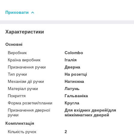
Приховати
Характеристики
Основні
Виробник
Colombo
Країна виробник
Італія
Призначення ручки
Дверна
Тип ручки
На розетці
Механізм дії ручки
Натискна
Матеріал ручки
Латунь
Покриття
Гальваніка
Форма розетки/планки
Кругла
Призначення дверної
Для вхідних дверей/для
ручки
міжкімнатних дверей
Комплектація
Кількість ручок
2