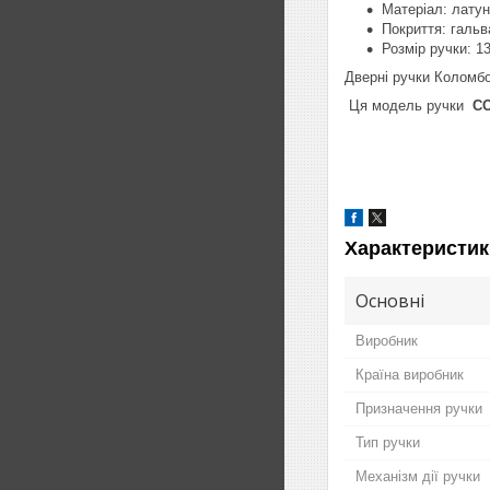
Матеріал: лату
Покриття: гальв
Розмір ручки: 13
Дверні ручки Коломбо
Ця модель ручки
CO
Характеристик
Основні
Виробник
Країна виробник
Призначення ручки
Тип ручки
Механізм дії ручки