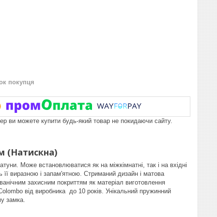
нок покупця
пер ви можете купити будь-який товар не покидаючи сайту.
м (Натискна)
атуни. Може встановлюватися як на міжкімнатні, так і на вхідні
ь її виразною і запам'ятною. Стриманий дизайн і матова
ьванічним захисним покриттям як матеріал виготовлення
 Colombo від виробника до 10 років. Унікальний пружинний
му замка.