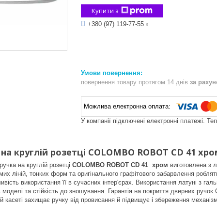
Купити з
+380 (97) 119-77-55
повернення товару протягом 14 днів
за раху
У компанії підключені електронні платежі. Те
 на круглій розетці COLOMBO ROBOT CD 41 хро
ручка на круглій розетці
COLOMBO ROBOT CD 41 хром
виготовлена з л
мих ліній, тонких форм та оригінального графітового забарвлення роблят
вість використання її в сучасних інтер'єрах. Використання латуні з гал
ь моделі та стійкість до зношування. Гарантія на покриття дверних ручок
ій касеті захищає ручку від провисання й підвищує і збереження механіз