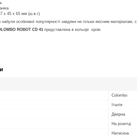
нь
аніка
7 х 45 х 65 мм (ш.в.г)
 набули особливої популярності завдяки не тільки якісним матеріалам, су
LOMBO ROBOT CD 41
представлена в кольорі хром.
и
Colombo
Італія
Дверна
На розетці
Натискна