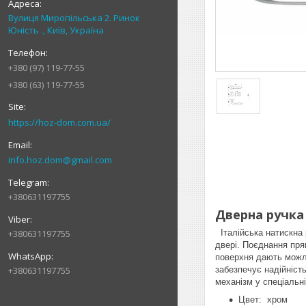
Вулиця Миропільська 2. Ринок
Юність ., Київ, Україна
+380 (97) 119-77-55
+380 (63) 119-77-55
https://hoz-dom.com.ua/
info.hoz.dom@gmail.com
+380631197755
Дверна ручка
Італійська натискна 
+380631197755
двері. Поєднання пря
поверхня дають можли
забезпечує надійніст
+380631197755
механізм у спеціальн
Цвет: хром