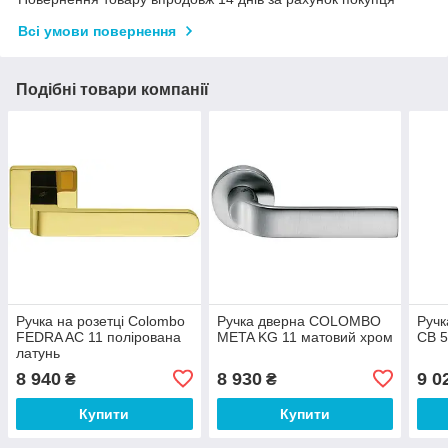
Всі умови повернення
Подібні товари компанії
Ручка на розетці Colombo
Ручка дверна COLOMBO
Руч
FEDRA AC 11 полірована
META KG 11 матовий хром
CB 5
латунь
8 940
8 930
9 0
₴
₴
Купити
Купити