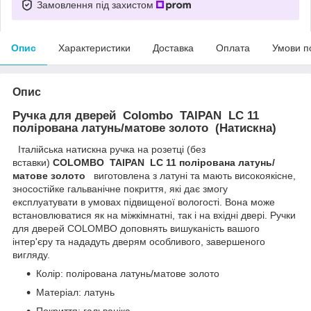
Замовлення під захистом
Опис
Характеристики
Доставка
Оплата
Умови п
Опис
Ручка для дверей Colombo TAIPAN LC 11
полірована латунь/матове золото (Натискна)
Італійська натискна ручка на розетці (без
вставки)
COLOMBO TAIPAN LC 11 полірована латунь/
матове золото
виготовлена з латуні та мають високоякісне,
зносостійке гальванічне покриття, які дає змогу
експлуатувати в умовах підвищеної вологості. Вона може
встановлюватися як на міжкімнатні, так і на вхідні двері. Ручки
для дверей COLOMBO доповнять вишуканість вашого
інтер'єру та нададуть дверям особливого, завершеного
вигляду.
Колір: полірована латунь/матове золото
Матеріал: латунь
Покриття: гальваніка