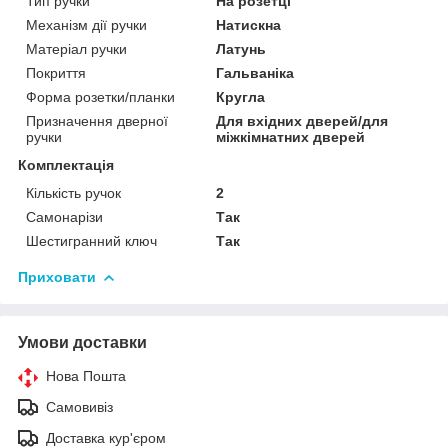
Тип ручки
На розетці
Механізм дії ручки
Натискна
Матеріал ручки
Латунь
Покриття
Гальваніка
Форма розетки/планки
Кругла
Призначення дверної
Для вхідних дверей/для
ручки
міжкімнатних дверей
Комплектація
Кількість ручок
2
Самонарізи
Так
Шестигранний ключ
Так
Приховати
Умови доставки
Нова Пошта
Самовивіз
Доставка кур'єром