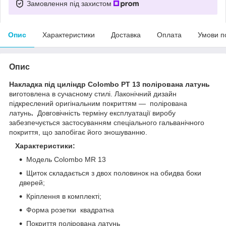
Замовлення під захистом
Опис
Характеристики
Доставка
Оплата
Умови п
Опис
Накладка під циліндр Colombo PT 13 полірована латунь
виготовлена в сучасному стилі. Лаконічний дизайн
підкреслений оригінальним покриттям —
полірована
латунь
.
Довговічність терміну експлуатації виробу
забезпечується застосуванням спеціального гальванічного
покриття, що запобігає його зношуванню.
Характеристики:
Модель Colombo MR 13
Щиток складається з двох половинок на обидва боки
дверей;
Кріплення в комплекті;
Форма розетки квадратна
Покриття полірована латунь