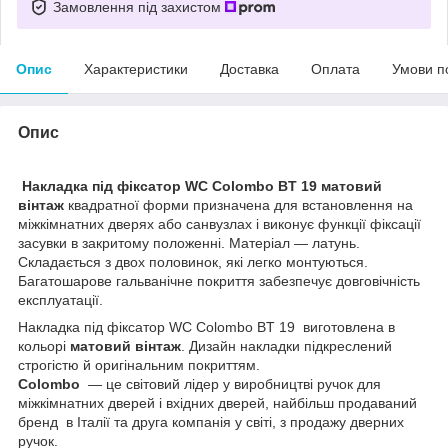
Замовлення під захистом
Опис
Характеристики
Доставка
Оплата
Умови п
Опис
Накладка під фіксатор WC Colombo BT 19
матовий
вінтаж
квадратної форми призначена для встановлення на
міжкімнатних дверях або санвузлах і виконує функції фіксації
засувки в закритому положенні. Матеріал — латунь.
Складається з двох половинок, які легко монтуються.
Багатошарове гальванічне покриття забезпечує довговічність
експлуатації.
Накладка під фіксатор WC Colombo BT 19 виготовлена в
кольорі
матовий вінтаж
. Дизайн накладки підкреслений
строгістю й оригінальним покриттям.
Colombo
— це світовий лідер у виробництві ручок для
міжкімнатних дверей і вхідних дверей, найбільш продаваний
бренд в Італії та друга компанія у світі, з продажу дверних
ручок.